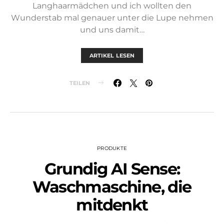
Langhaarmädchen und ich wollten den
Wunderstab mal genauer unter die Lupe nehmen
und uns damit…
ARTIKEL LESEN
TEILEN
PRODUKTE
Grundig AI Sense:
Waschmaschine, die
mitdenkt