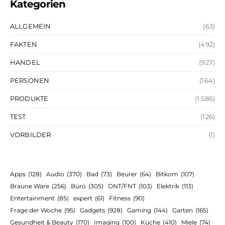
Kategorien
ALLGEMEIN
(63)
FAKTEN
(492)
HANDEL
(927)
PERSONEN
(164)
PRODUKTE
(1.586)
TEST
(126)
VORBILDER
(1)
Apps
(128)
Audio
(370)
Bad
(73)
Beurer
(64)
Bitkom
(107)
Braune Ware
(256)
Büro
(305)
DNT/FNT
(103)
Elektrik
(113)
Entertainment
(85)
expert
(61)
Fitness
(90)
Frage der Woche
(95)
Gadgets
(928)
Gaming
(144)
Garten
(165)
Gesundheit & Beauty
(170)
Imaging
(100)
Küche
(410)
Miele
(74)