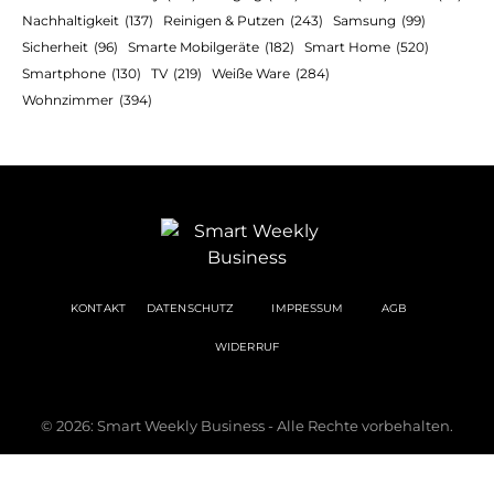
Nachhaltigkeit
(137)
Reinigen & Putzen
(243)
Samsung
(99)
Sicherheit
(96)
Smarte Mobilgeräte
(182)
Smart Home
(520)
Smartphone
(130)
TV
(219)
Weiße Ware
(284)
Wohnzimmer
(394)
KONTAKT
DATENSCHUTZ
IMPRESSUM
AGB
WIDERRUF
© 2026: Smart Weekly Business - Alle Rechte vorbehalten.