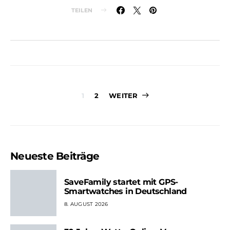
TEILEN
Seitennummer
1
2
WEITER
der
Beiträge
Neueste Beiträge
SaveFamily startet mit GPS-
Smartwatches in Deutschland
8. AUGUST 2026