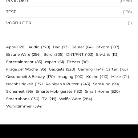
PRODUKTE
(1.586)
TEST
(126)
VORBILDER
(1)
Apps
(128)
Audio
(370)
Bad
(73)
Beurer
(64)
Bitkom
(107)
Braune Ware
(256)
Büro
(305)
DNT/FNT
(103)
Elektrik
(113)
Entertainment
(85)
expert
(61)
Fitness
(90)
Frage der Woche
(95)
Gadgets
(928)
Gaming
(144)
Garten
(165)
Gesundheit & Beauty
(170)
Imaging
(100)
Küche
(410)
Miele
(74)
Nachhaltigkeit
(137)
Reinigen & Putzen
(243)
Samsung
(99)
Sicherheit
(96)
Smarte Mobilgeräte
(182)
Smart Home
(520)
Smartphone
(130)
TV
(219)
Weiße Ware
(284)
Wohnzimmer
(394)