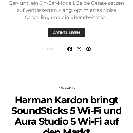
Ear- und ein On-Ear-Modell. Beide Geräte setzen
auf verbesserten Klang, optimiertes Noise
Cancelling und ein überarbeitetes…
ARTIKEL LESEN
TEILEN
PRODUKTE
Harman Kardon bringt
SoundSticks 5 Wi-Fi und
Aura Studio 5 Wi-Fi auf
den Markt