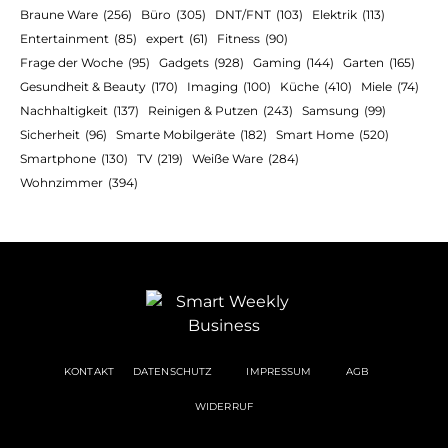
Braune Ware
(256)
Büro
(305)
DNT/FNT
(103)
Elektrik
(113)
Entertainment
(85)
expert
(61)
Fitness
(90)
Frage der Woche
(95)
Gadgets
(928)
Gaming
(144)
Garten
(165)
Gesundheit & Beauty
(170)
Imaging
(100)
Küche
(410)
Miele
(74)
Nachhaltigkeit
(137)
Reinigen & Putzen
(243)
Samsung
(99)
Sicherheit
(96)
Smarte Mobilgeräte
(182)
Smart Home
(520)
Smartphone
(130)
TV
(219)
Weiße Ware
(284)
Wohnzimmer
(394)
KONTAKT
DATENSCHUTZ
IMPRESSUM
AGB
WIDERRUF