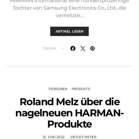
HARMAN International, eine hundertprozentige
Tochter von Samsung Electronics Co., Ltd., die
vernetzte…
ARTIKEL LESEN
TEILEN
PERSONEN
PRODUKTE
Roland Melz über die
nagelneuen HARMAN-
Produkte
15. JUNI 2022
DETLEF MEYER