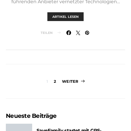
führenden Anbieter vernetzter Technologien…
ARTIKEL LESEN
TEILEN
Seitennummer
1
2
WEITER
der
Beiträge
Neueste Beiträge
SaveFamily startet mit GPS-