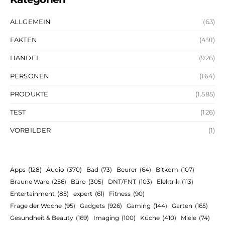
ALLGEMEIN
(63)
FAKTEN
(491)
HANDEL
(926)
PERSONEN
(164)
PRODUKTE
(1.585)
TEST
(126)
VORBILDER
(1)
Apps
(128)
Audio
(370)
Bad
(73)
Beurer
(64)
Bitkom
(107)
Braune Ware
(256)
Büro
(305)
DNT/FNT
(103)
Elektrik
(113)
Entertainment
(85)
expert
(61)
Fitness
(90)
Frage der Woche
(95)
Gadgets
(926)
Gaming
(144)
Garten
(165)
Gesundheit & Beauty
(169)
Imaging
(100)
Küche
(410)
Miele
(74)