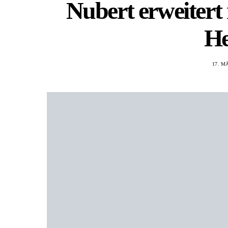
Nubert erweitert
He
17. M