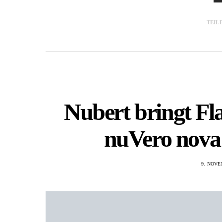
TEIL
Nubert bringt Fl
nuVero nova
9. NOVE