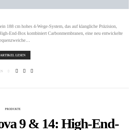
 ein 188 cm hohes 4-Wege-System, das auf klangliche Präzision,
ie High-End-Box kombiniert Carbonmembranen, eine neu entwickelte
equenzweiche…
ARTIKEL LESEN
EN
PRODUKTE
ova 9 & 14: High-End-