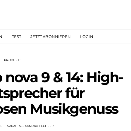
N
TEST
JETZT ABONNIEREN
LOGIN
PRODUKTE
nova 9 & 14: High-
sprecher für
osen Musikgenuss
5
SARAH ALEXANDRA FECHLER