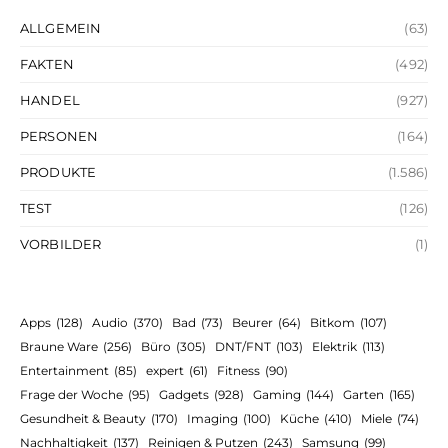
ALLGEMEIN
(63)
FAKTEN
(492)
HANDEL
(927)
PERSONEN
(164)
PRODUKTE
(1.586)
TEST
(126)
VORBILDER
(1)
Apps
(128)
Audio
(370)
Bad
(73)
Beurer
(64)
Bitkom
(107)
Braune Ware
(256)
Büro
(305)
DNT/FNT
(103)
Elektrik
(113)
Entertainment
(85)
expert
(61)
Fitness
(90)
Frage der Woche
(95)
Gadgets
(928)
Gaming
(144)
Garten
(165)
Gesundheit & Beauty
(170)
Imaging
(100)
Küche
(410)
Miele
(74)
Nachhaltigkeit
(137)
Reinigen & Putzen
(243)
Samsung
(99)