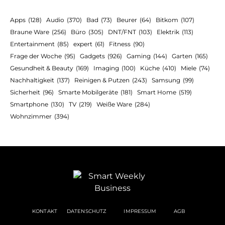
Apps
(128)
Audio
(370)
Bad
(73)
Beurer
(64)
Bitkom
(107)
Braune Ware
(256)
Büro
(305)
DNT/FNT
(103)
Elektrik
(113)
Entertainment
(85)
expert
(61)
Fitness
(90)
Frage der Woche
(95)
Gadgets
(926)
Gaming
(144)
Garten
(165)
Gesundheit & Beauty
(169)
Imaging
(100)
Küche
(410)
Miele
(74)
Nachhaltigkeit
(137)
Reinigen & Putzen
(243)
Samsung
(99)
Sicherheit
(96)
Smarte Mobilgeräte
(181)
Smart Home
(519)
Smartphone
(130)
TV
(219)
Weiße Ware
(284)
Wohnzimmer
(394)
KONTAKT
DATENSCHUTZ
IMPRESSUM
AGB