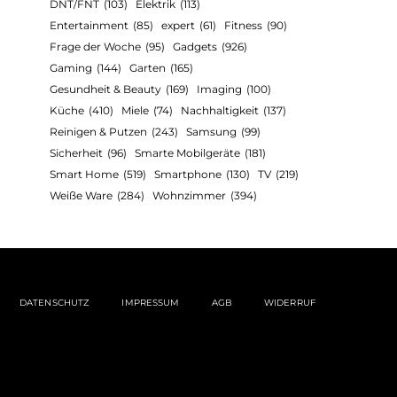
DNT/FNT
(103)
Elektrik
(113)
Entertainment
(85)
expert
(61)
Fitness
(90)
Frage der Woche
(95)
Gadgets
(926)
Gaming
(144)
Garten
(165)
Gesundheit & Beauty
(169)
Imaging
(100)
Küche
(410)
Miele
(74)
Nachhaltigkeit
(137)
Reinigen & Putzen
(243)
Samsung
(99)
Sicherheit
(96)
Smarte Mobilgeräte
(181)
Smart Home
(519)
Smartphone
(130)
TV
(219)
Weiße Ware
(284)
Wohnzimmer
(394)
DATENSCHUTZ
IMPRESSUM
AGB
WIDERRUF