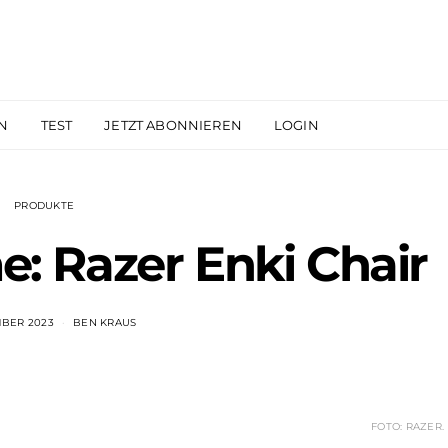
N
TEST
JETZT ABONNIEREN
LOGIN
PRODUKTE
: Razer Enki Chair
MBER 2023
BEN KRAUS
FOTO: RAZER.