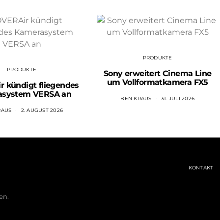
PRODUKTE
PRODUKTE
Sony erweitert Cinema Line
um Vollformatkamera FX5
 kündigt fliegendes
asystem VERSA an
BEN KRAUS
31. JULI 2026
RAUS
2. AUGUST 2026
KONTAKT
en.