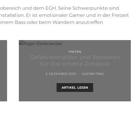
ktrobereich und dem EGH. Seine Schwerpunkte sind
allation. Er ist emotionaler Gamer und in der Freizeit
seinem Bass oder beim Wandern anzutreffen
FAKTEN
Gefahrenmelder und Sensoren
für das smarte Zuhause
2. DEZEMBER 2023
GASTBEITRAG
ARTIKEL LESEN