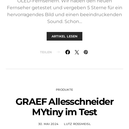
OLED-Fernsehern. Wir haben den neuen
Fernseher getestet und vergeben 5 Sterne für ein
hervorragendes Bild und einen beeindruckenden
Sound. Schon…
ARTIKEL LESEN
TEILEN
PRODUKTE
GRAEF Allesschneider
MYtiny im Test
30. MAI 2024
LUTZ ROSSMEISL