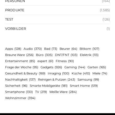
PERSONEN
(164)
PRODUKTE
(1.585)
TEST
(126)
VORBILDER
(1)
Apps
(128)
Audio
(370)
Bad
(73)
Beurer
(64)
Bitkom
(107)
Braune Ware
(256)
Büro
(305)
DNT/FNT
(103)
Elektrik
(113)
Entertainment
(85)
expert
(61)
Fitness
(90)
Frage der Woche
(95)
Gadgets
(926)
Gaming
(144)
Garten
(165)
Gesundheit & Beauty
(169)
Imaging
(100)
Küche
(410)
Miele
(74)
Nachhaltigkeit
(137)
Reinigen & Putzen
(243)
Samsung
(99)
Sicherheit
(96)
Smarte Mobilgeräte
(181)
Smart Home
(519)
Smartphone
(130)
TV
(219)
Weiße Ware
(284)
Wohnzimmer
(394)