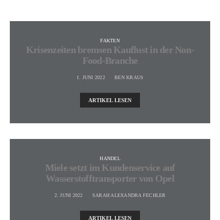
FAKTEN
Krisenzeiten bremsen Kauflust in der Non-
Food-Branche
1. JUNI 2022
BEN KRAUS
ARTIKEL LESEN
HANDEL
Miele setzt im Kundenservice auf
Wasserstofftransporter von Opel
2. JUNI 2022
SARAH ALEXANDRA FECHLER
ARTIKEL LESEN