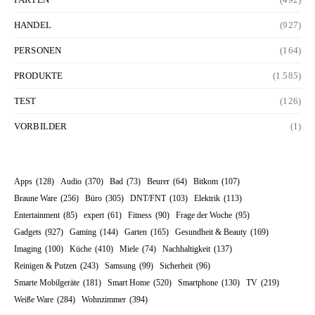
HANDEL
(927)
PERSONEN
(164)
PRODUKTE
(1.585)
TEST
(126)
VORBILDER
(1)
Apps
(128)
Audio
(370)
Bad
(73)
Beurer
(64)
Bitkom
(107)
Braune Ware
(256)
Büro
(305)
DNT/FNT
(103)
Elektrik
(113)
Entertainment
(85)
expert
(61)
Fitness
(90)
Frage der Woche
(95)
Gadgets
(927)
Gaming
(144)
Garten
(165)
Gesundheit & Beauty
(169)
Imaging
(100)
Küche
(410)
Miele
(74)
Nachhaltigkeit
(137)
Reinigen & Putzen
(243)
Samsung
(99)
Sicherheit
(96)
Smarte Mobilgeräte
(181)
Smart Home
(520)
Smartphone
(130)
TV
(219)
Weiße Ware
(284)
Wohnzimmer
(394)