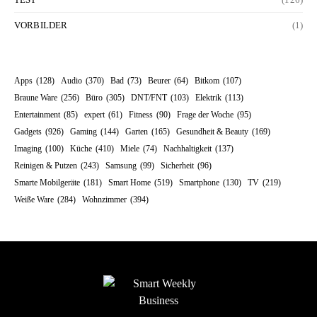
VORBILDER
(1)
Apps
(128)
Audio
(370)
Bad
(73)
Beurer
(64)
Bitkom
(107)
Braune Ware
(256)
Büro
(305)
DNT/FNT
(103)
Elektrik
(113)
Entertainment
(85)
expert
(61)
Fitness
(90)
Frage der Woche
(95)
Gadgets
(926)
Gaming
(144)
Garten
(165)
Gesundheit & Beauty
(169)
Imaging
(100)
Küche
(410)
Miele
(74)
Nachhaltigkeit
(137)
Reinigen & Putzen
(243)
Samsung
(99)
Sicherheit
(96)
Smarte Mobilgeräte
(181)
Smart Home
(519)
Smartphone
(130)
TV
(219)
Weiße Ware
(284)
Wohnzimmer
(394)