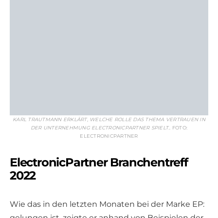
KARL TRAUTMANN ERKLÄRT, WELCHE ROLLE DAS THEMA VERTRAUEN IN
DER UNTERNEHMUNG ELECTRONICPARTNER SPIELT.
. FOTO:
ELECTRONICPARTNER
ElectronicPartner Branchentreff
2022
Wie das in den letzten Monaten bei der Marke EP:
gelungen ist, zeigte er anhand von Beispielen der