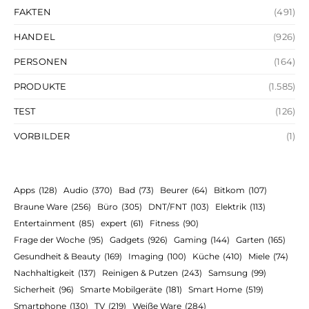
FAKTEN
(491)
HANDEL
(926)
PERSONEN
(164)
PRODUKTE
(1.585)
TEST
(126)
VORBILDER
(1)
Apps
(128)
Audio
(370)
Bad
(73)
Beurer
(64)
Bitkom
(107)
Braune Ware
(256)
Büro
(305)
DNT/FNT
(103)
Elektrik
(113)
Entertainment
(85)
expert
(61)
Fitness
(90)
Frage der Woche
(95)
Gadgets
(926)
Gaming
(144)
Garten
(165)
Gesundheit & Beauty
(169)
Imaging
(100)
Küche
(410)
Miele
(74)
Nachhaltigkeit
(137)
Reinigen & Putzen
(243)
Samsung
(99)
Sicherheit
(96)
Smarte Mobilgeräte
(181)
Smart Home
(519)
Smartphone
(130)
TV
(219)
Weiße Ware
(284)