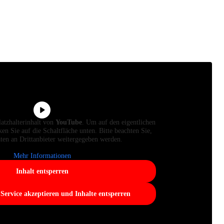
latzhalterinhalt von
YouTube
. Um auf den eigentlichen
ken Sie auf die Schaltfläche unten. Bitte beachten Sie,
ten an Drittanbieter weitergegeben werden.
Mehr Informationen
Inhalt entsperren
 Service akzeptieren und Inhalte entsperren