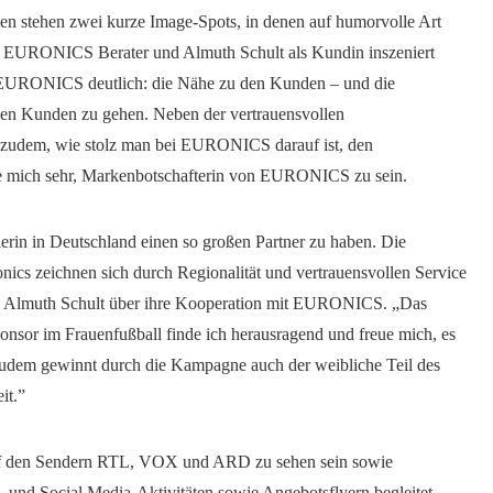
n stehen zwei kurze Image-Spots, in denen auf humorvolle Art
m EURONICS Berater und Almuth Schult als Kundin inszeniert
r EURONICS deutlich: die Nähe zu den Kunden – und die
 den Kunden zu gehen. Neben der vertrauensvollen
t zudem, wie stolz man bei EURONICS darauf ist, den
eue mich sehr, Markenbotschafterin von EURONICS zu sein.
allerin in Deutschland einen so großen Partner zu haben. Die
ics zeichnen sich durch Regionalität und vertrauensvollen Service
, so Almuth Schult über ihre Kooperation mit EURONICS. „Das
sor im Frauenfußball finde ich herausragend und freue mich, es
Zudem gewinnt durch die Kampagne auch der weibliche Teil des
it.”
auf den Sendern RTL, VOX und ARD zu sehen sein sowie
 und Social Media-Aktivitäten sowie Angebotsflyern begleitet.