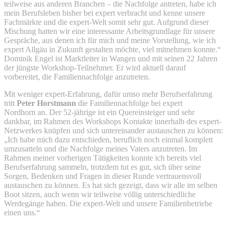
teilweise aus anderen Branchen – die Nachfolge antreten, habe ich
mein Berufsleben bisher bei expert verbracht und kenne unsere
Fachmärkte und die expert-Welt somit sehr gut. Aufgrund dieser
Mischung hatten wir eine interessante Arbeitsgrundlage für unsere
Gespräche, aus denen ich für mich und meine Vorstellung, wie ich
expert Allgäu in Zukunft gestalten möchte, viel mitnehmen konnte.“
Dominik Engel ist Marktleiter in Wangen und mit seinen 22 Jahren
der jüngste Workshop-Teilnehmer. Er wird aktuell darauf
vorbereitet, die Familiennachfolge anzutreten.
Mit weniger expert-Erfahrung, dafür umso mehr Berufserfahrung
tritt
Peter Horstmann
die Familiennachfolge bei expert
Nordhorn an. Der 52-jährige ist ein Quereinsteiger und sehr
dankbar, im Rahmen des Workshops Kontakte innerhalb des expert-
Netzwerkes knüpfen und sich untereinander austauschen zu können:
„Ich habe mich dazu entschieden, beruflich noch einmal komplett
umzusatteln und die Nachfolge meines Vaters anzutreten. Im
Rahmen meiner vorherigen Tätigkeiten konnte ich bereits viel
Berufserfahrung sammeln, trotzdem tut es gut, sich über seine
Sorgen, Bedenken und Fragen in dieser Runde vertrauensvoll
austauschen zu können. Es hat sich gezeigt, dass wir alle im selben
Boot sitzen, auch wenn wir teilweise völlig unterschiedliche
Werdegänge haben. Die expert-Welt und unsere Familienbetriebe
einen uns.“