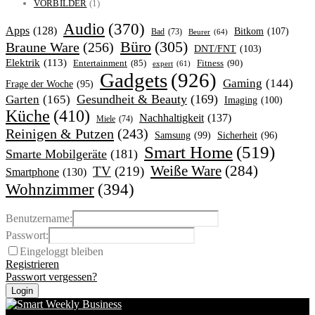
VORBILDER
(1)
Audio
(370)
Apps
(128)
Bitkom
(107)
Bad
(73)
Beurer
(64)
Büro
(305)
Braune Ware
(256)
DNT/FNT
(103)
Elektrik
(113)
Fitness
(90)
Entertainment
(85)
expert
(61)
Gadgets
(926)
Gaming
(144)
Frage der Woche
(95)
Garten
(165)
Gesundheit & Beauty
(169)
Imaging
(100)
Küche
(410)
Nachhaltigkeit
(137)
Miele
(74)
Reinigen & Putzen
(243)
Samsung
(99)
Sicherheit
(96)
Smart Home
(519)
Smarte Mobilgeräte
(181)
Weiße Ware
(284)
TV
(219)
Smartphone
(130)
Wohnzimmer
(394)
Benutzername:
Passwort:
Eingeloggt bleiben
Registrieren
Passwort vergessen?