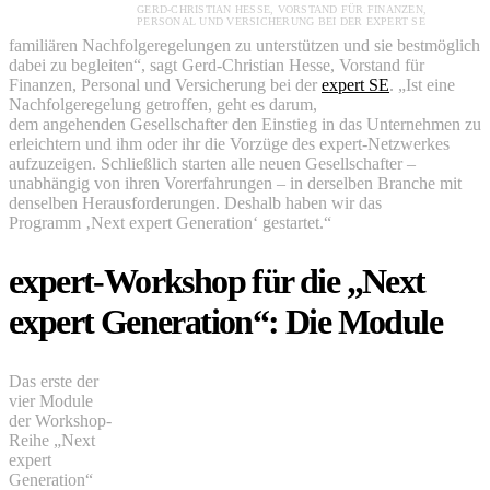
GERD-CHRISTIAN HESSE, VORSTAND FÜR FINANZEN,
PERSONAL UND VERSICHERUNG BEI DER EXPERT SE
familiären Nachfolgeregelungen zu unterstützen und sie bestmöglich
dabei zu begleiten“, sagt Gerd-Christian Hesse, Vorstand für
Finanzen, Personal und Versicherung bei der
expert SE
. „Ist eine
Nachfolgeregelung getroffen, geht es darum,
dem angehenden Gesellschafter den Einstieg in das Unternehmen zu
erleichtern und ihm oder ihr die Vorzüge des expert-Netzwerkes
aufzuzeigen. Schließlich starten alle neuen Gesellschafter –
unabhängig von ihren Vorerfahrungen – in derselben Branche mit
denselben Herausforderungen. Deshalb haben wir das
Programm ‚Next expert Generation‘ gestartet.“
expert-Workshop für die „Next
expert Generation“: Die Module
Das erste der
vier Module
der Workshop-
Reihe „Next
expert
Generation“