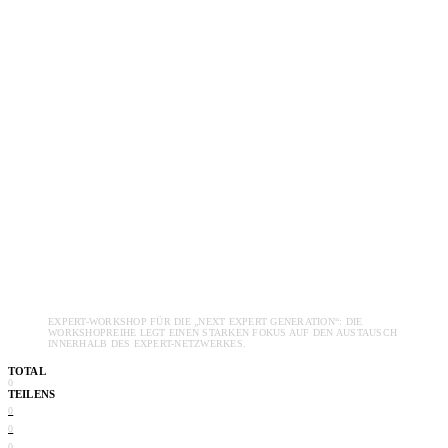
EXPERT-WORKSHOP FÜR DIE „NEXT EXPERT GENERATION“: DIE
WORKSHOPREIHE LEGT EINEN STARKEN FOKUS AUF DEN AUSTAUSCH
INNERHALB DES EXPERT-NETZWERKES.
TOTAL
0
TEILENS
0
0
0