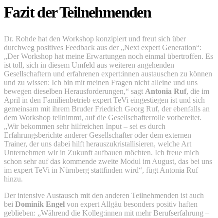
Fazit der Teilnehmenden
Dr. Rohde hat den Workshop konzipiert und freut sich über
durchweg positives Feedback aus der „Next expert Generation“:
„Der Workshop hat meine Erwartungen noch einmal übertroffen. Es
ist toll, sich in diesem Umfeld aus weiteren angehenden
Gesellschaftern und erfahrenen expert:innen austauschen zu können
und zu wissen: Ich bin mit meinen Fragen nicht alleine und uns
bewegen dieselben Herausforderungen,“ sagt
Antonia Ruf
, die im
April in den Familienbetrieb expert TeVi eingestiegen ist und sich
gemeinsam mit ihrem Bruder Friedrich Georg Ruf, der ebenfalls an
dem Workshop teilnimmt, auf die Gesellschafterrolle vorbereitet.
„Wir bekommen sehr hilfreichen Input – sei es durch
Erfahrungsberichte anderer Gesellschafter oder dem externen
Trainer, der uns dabei hilft herauszukristallisieren, welche Art
Unternehmen wir in Zukunft aufbauen möchten. Ich freue mich
schon sehr auf das kommende zweite Modul im August, das bei uns
im expert TeVi in Nürnberg stattfinden wird“, fügt Antonia Ruf
hinzu.
Der intensive Austausch mit den anderen Teilnehmenden ist auch
bei
Dominik Engel
von expert Allgäu besonders positiv haften
geblieben: „Während die Kolleg:innen mit mehr Berufserfahrung –