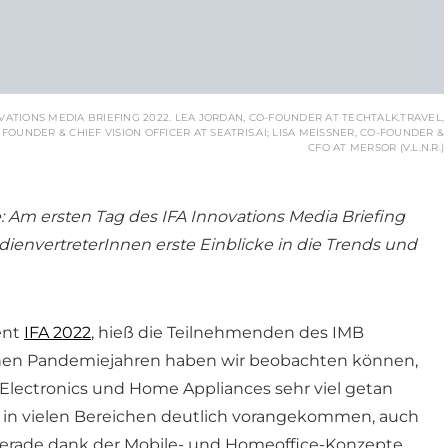
VATIONS MEDIA BRIEFING 2022. LEA JORDAN, CO-FOUNDER AT TECHTALK.TRAVEL,
FOUNDER & CHIEF VISION OFFICER AT SEATRIS.AI; LISA MEISSNER, CO-FOUNDER & C
FO AT MERSOR (V.L.N.R.)
e: Am ersten Tag des IFA Innovations Media Briefing
ienvertreterInnen erste Einblicke in die Trends und
ent
IFA 2022
, hieß die Teilnehmenden des IMB
nen Pandemiejahren haben wir beobachten können,
Electronics und Home Appliances sehr viel getan
st in vielen Bereichen deutlich vorangekommen, auch
gerade dank der Mobile- und Homeoffice-Konzepte