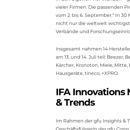
vieler Firmen. Die passenden P
vom 2. bis 6. September.“ In 3
nicht nur die weltweit wichtigs
Verbände und Forschungseinric
Insgesamt nahmen 14 Hersteller 
am 13. und 14. Juli teil: Beezer
Kärcher, Kronoton, Miele, Mitt
Hausgeräte, tineco, +XPRO.
IFA Innovations 
& Trends
Im Rahmen der gfu Insights & T
Geschäftsführerin der gfu Cons