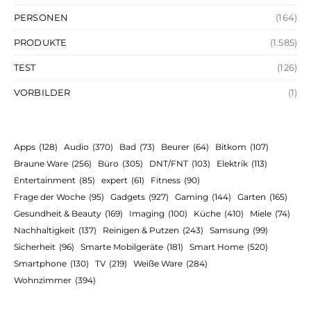
PERSONEN
(164)
PRODUKTE
(1.585)
TEST
(126)
VORBILDER
(1)
Apps
(128)
Audio
(370)
Bad
(73)
Beurer
(64)
Bitkom
(107)
Braune Ware
(256)
Büro
(305)
DNT/FNT
(103)
Elektrik
(113)
Entertainment
(85)
expert
(61)
Fitness
(90)
Frage der Woche
(95)
Gadgets
(927)
Gaming
(144)
Garten
(165)
Gesundheit & Beauty
(169)
Imaging
(100)
Küche
(410)
Miele
(74)
Nachhaltigkeit
(137)
Reinigen & Putzen
(243)
Samsung
(99)
Sicherheit
(96)
Smarte Mobilgeräte
(181)
Smart Home
(520)
Smartphone
(130)
TV
(219)
Weiße Ware
(284)
Wohnzimmer
(394)