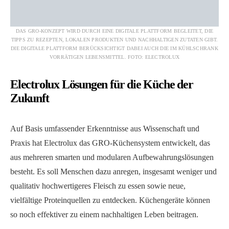
DAS GRO-KONZEPT WIRD DURCH EINE DIGITALE PLATTFORM BEGLEITET, DIE
TIPPS ZU REZEPTEN, LOKALEN PRODUKTEN UND NACHHALTIGEN ZUTATEN GIBT.
DIE DIGITALE PLATTFORM BERÜCKSICHTIGT DABEI AUCH DIE IM KÜHLSCHRANK
VORRÄTIGEN LEBENSMITTEL. FOTO: ELECTROLUX
Electrolux Lösungen für die Küche der
Zukunft
Auf Basis umfassender Erkenntnisse aus Wissenschaft und
Praxis hat Electrolux das GRO-Küchensystem entwickelt, das
aus mehreren smarten und modularen Aufbewahrungslösungen
besteht. Es soll Menschen dazu anregen, insgesamt weniger und
qualitativ hochwertigeres Fleisch zu essen sowie neue,
vielfältige Proteinquellen zu entdecken. Küchengeräte können
so noch effektiver zu einem nachhaltigen Leben beitragen.