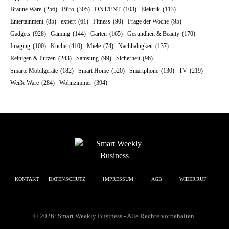
Braune Ware
(256)
Büro
(305)
DNT/FNT
(103)
Elektrik
(113)
Entertainment
(85)
expert
(61)
Fitness
(90)
Frage der Woche
(95)
Gadgets
(928)
Gaming
(144)
Garten
(165)
Gesundheit & Beauty
(170)
Imaging
(100)
Küche
(410)
Miele
(74)
Nachhaltigkeit
(137)
Reinigen & Putzen
(243)
Samsung
(99)
Sicherheit
(96)
Smarte Mobilgeräte
(182)
Smart Home
(520)
Smartphone
(130)
TV
(219)
Weiße Ware
(284)
Wohnzimmer
(394)
KONTAKT
DATENSCHUTZ
IMPRESSUM
AGB
WIDERRUF
© 2026: Smart Weekly Business - Alle Rechte vorbehalten.