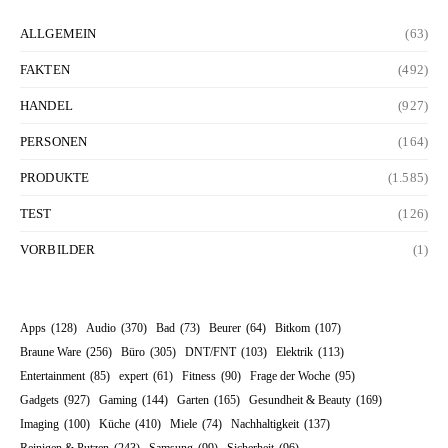
ALLGEMEIN
(63)
FAKTEN
(492)
HANDEL
(927)
PERSONEN
(164)
PRODUKTE
(1.585)
TEST
(126)
VORBILDER
(1)
Apps
(128)
Audio
(370)
Bad
(73)
Beurer
(64)
Bitkom
(107)
Braune Ware
(256)
Büro
(305)
DNT/FNT
(103)
Elektrik
(113)
Entertainment
(85)
expert
(61)
Fitness
(90)
Frage der Woche
(95)
Gadgets
(927)
Gaming
(144)
Garten
(165)
Gesundheit & Beauty
(169)
Imaging
(100)
Küche
(410)
Miele
(74)
Nachhaltigkeit
(137)