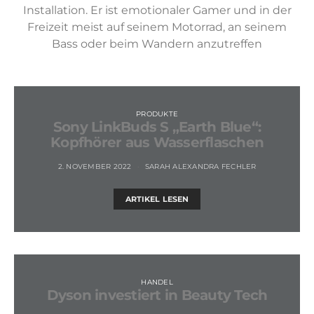
Installation. Er ist emotionaler Gamer und in der
Freizeit meist auf seinem Motorrad, an seinem
Bass oder beim Wandern anzutreffen
PRODUKTE
Sony LinkBuds S „Earth Blue“:
Kopfhörer aus Wasserflaschen
2. NOVEMBER 2022
SARAH ALEXANDRA FECHLER
ARTIKEL LESEN
HANDEL
Dyson investiert in Beauty Tech