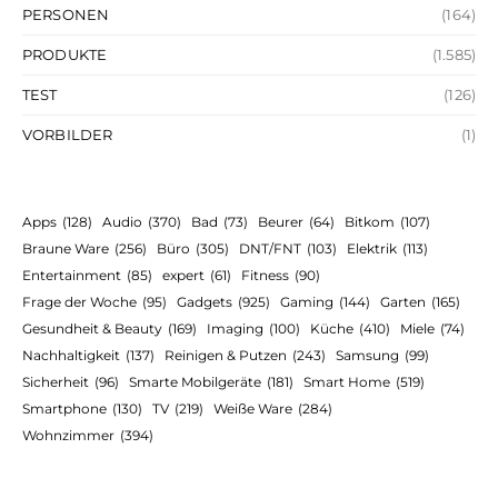
PERSONEN
(164)
PRODUKTE
(1.585)
TEST
(126)
VORBILDER
(1)
Apps
(128)
Audio
(370)
Bad
(73)
Beurer
(64)
Bitkom
(107)
Braune Ware
(256)
Büro
(305)
DNT/FNT
(103)
Elektrik
(113)
Entertainment
(85)
expert
(61)
Fitness
(90)
Frage der Woche
(95)
Gadgets
(925)
Gaming
(144)
Garten
(165)
Gesundheit & Beauty
(169)
Imaging
(100)
Küche
(410)
Miele
(74)
Nachhaltigkeit
(137)
Reinigen & Putzen
(243)
Samsung
(99)
Sicherheit
(96)
Smarte Mobilgeräte
(181)
Smart Home
(519)
Smartphone
(130)
TV
(219)
Weiße Ware
(284)
Wohnzimmer
(394)