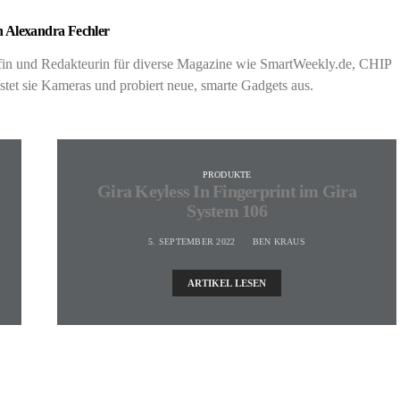
 Alexandra Fechler
rafin und Redakteurin für diverse Magazine wie SmartWeekly.de, CHIP
t sie Kameras und probiert neue, smarte Gadgets aus.
PRODUKTE
Gira Keyless In Fingerprint im Gira
System 106
5. SEPTEMBER 2022
BEN KRAUS
ARTIKEL LESEN