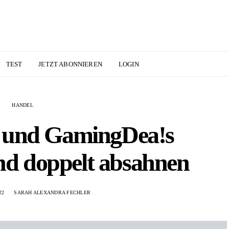
TEST
JETZT ABONNIEREN
LOGIN
HANDEL
 und GamingDea!s
nd doppelt absahnen
22
SARAH ALEXANDRA FECHLER