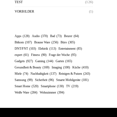
TEST
(126)
VORBILDER
(1)
Apps
(128)
Audio
(370)
Bad
(73)
Beurer
(64)
Bitkom
(107)
Braune Ware
(256)
Büro
(305)
DNT/FNT
(103)
Elektrik
(113)
Entertainment
(85)
expert
(61)
Fitness
(90)
Frage der Woche
(95)
Gadgets
(927)
Gaming
(144)
Garten
(165)
Gesundheit & Beauty
(169)
Imaging
(100)
Küche
(410)
Miele
(74)
Nachhaltigkeit
(137)
Reinigen & Putzen
(243)
Samsung
(99)
Sicherheit
(96)
Smarte Mobilgeräte
(181)
Smart Home
(520)
Smartphone
(130)
TV
(219)
Weiße Ware
(284)
Wohnzimmer
(394)