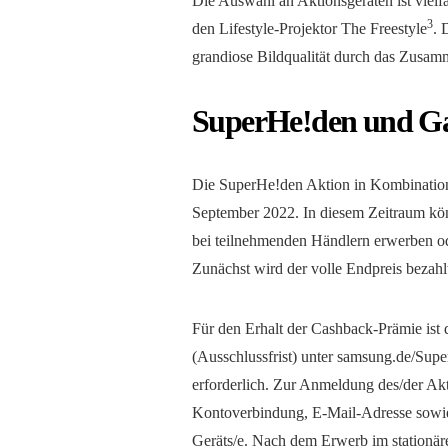
Die Auswahl an Aktionsgeräten ist vie
3
den Lifestyle-Projektor The Freestyle
. 
grandiose Bildqualität durch das Zusamm
SuperHe!den und G
Die SuperHe!den Aktion in Kombination
September 2022. In diesem Zeitraum k
bei teilnehmenden Händlern erwerben o
Zunächst wird der volle Endpreis bezahl
Für den Erhalt der Cashback-Prämie ist 
(Ausschlussfrist) unter samsung.de/Su
erforderlich. Zur Anmeldung des/der A
Kontoverbindung, E-Mail-Adresse sowi
Geräts/e. Nach dem Erwerb im stationär