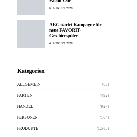
Factor One
6. AUGUST 2026
AEG startet Kampagne für
neue FAVORIT-
Geschirrspüler
4. AUGUST 2026
Kategorien
ALLGEMEIN
(63)
FAKTEN
(492)
HANDEL
(927)
PERSONEN
(164)
PRODUKTE
(1.585)