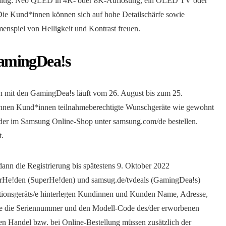
lfältig: Neo QLED in 4K- oder 8K-Auflösung, ein OLED TV oder
Die Kund*innen können sich auf hohe Detailschärfe sowie
enspiel von Helligkeit und Kontrast freuen.
amingDea!s
 mit den GamingDea!s läuft vom 26. August bis zum 25.
önnen Kund*innen teilnahmeberechtigte Wunschgeräte wie gewohnt
der im Samsung Online-Shop unter samsung.com/de bestellen.
t.
dann die Registrierung bis spätestens 9. Oktober 2022
perHe!den (SuperHe!den) und samsug.de/tvdeals (GamingDea!s)
ktionsgeräts/e hinterlegen Kundinnen und Kunden Name, Adresse,
e die Seriennummer und den Modell-Code des/der erworbenen
en Handel bzw. bei Online-Bestellung müssen zusätzlich der