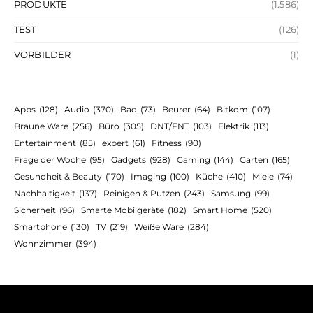
PRODUKTE
(1.586)
TEST
(126)
VORBILDER
(1)
Apps
(128)
Audio
(370)
Bad
(73)
Beurer
(64)
Bitkom
(107)
Braune Ware
(256)
Büro
(305)
DNT/FNT
(103)
Elektrik
(113)
Entertainment
(85)
expert
(61)
Fitness
(90)
Frage der Woche
(95)
Gadgets
(928)
Gaming
(144)
Garten
(165)
Gesundheit & Beauty
(170)
Imaging
(100)
Küche
(410)
Miele
(74)
Nachhaltigkeit
(137)
Reinigen & Putzen
(243)
Samsung
(99)
Sicherheit
(96)
Smarte Mobilgeräte
(182)
Smart Home
(520)
Smartphone
(130)
TV
(219)
Weiße Ware
(284)
Wohnzimmer
(394)