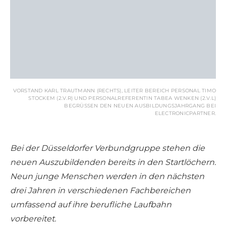
VORSTAND KARL TRAUTMANN (RECHTS), LEITER BEREICH PERSONAL TIMO
STOCKEM (2.V.R) UND PERSONALREFERENTIN TABEA WENKEN (2.V.L)
BEGRÜSSEN DEN NEUEN AUSBILDUNGSJAHRGANG BEI E
LECTRONICPARTNER.
Bei der Düsseldorfer Verbundgruppe stehen die
neuen Auszubildenden bereits in den Startlöchern.
Neun junge Menschen werden in den nächsten
drei Jahren in verschiedenen Fachbereichen
umfassend auf ihre berufliche Laufbahn
vorbereitet.