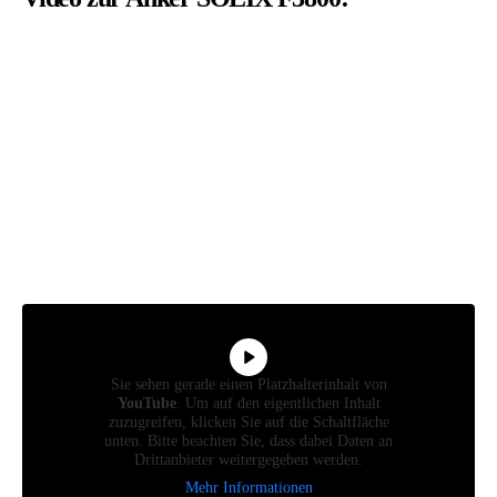
Sie sehen gerade einen Platzhalterinhalt von
YouTube
. Um auf den eigentlichen Inhalt
zuzugreifen, klicken Sie auf die Schaltfläche
unten. Bitte beachten Sie, dass dabei Daten an
Drittanbieter weitergegeben werden.
Mehr Informationen