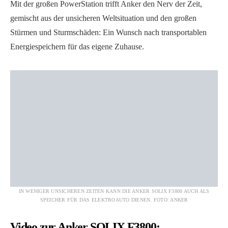
Mit der großen PowerStation trifft Anker den Nerv der Zeit,
gemischt aus der unsicheren Weltsituation und den großen
Stürmen und Sturmschäden: Ein Wunsch nach transportablen
Energiespeichern für das eigene Zuhause.
IN WENIGER UNSICHEREN ZEITEN KANN DIE ANKER SOLIX F3800 AUCH ALS
SPEICHER FÜR DAS ELEKTROAUTO DIENEN. FOTO: ANKER
Video zur Anker SOLIX F3800: