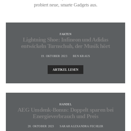
probiert neue, smarte Gadgets aus.
FAKTEN
Lightning Shoe: Infineon und Adidas
entwickeln Turnschuh, der Musik hört
19. OKTOBER 2023
BEN KRAUS
ARTIKEL LESEN
HANDEL
AEG Umdenk-Bonus: Doppelt sparen bei
Energieverbrauch und Preis
20. OKTOBER 2023
SARAH ALEXANDRA FECHLER