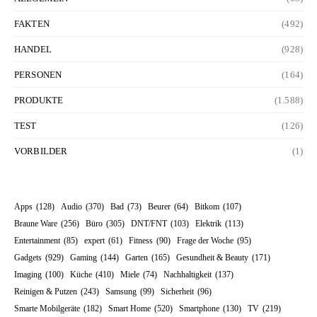
FAKTEN
(492)
HANDEL
(928)
PERSONEN
(164)
PRODUKTE
(1.588)
TEST
(126)
VORBILDER
(1)
Apps
(128)
Audio
(370)
Bad
(73)
Beurer
(64)
Bitkom
(107)
Braune Ware
(256)
Büro
(305)
DNT/FNT
(103)
Elektrik
(113)
Entertainment
(85)
expert
(61)
Fitness
(90)
Frage der Woche
(95)
Gadgets
(929)
Gaming
(144)
Garten
(165)
Gesundheit & Beauty
(171)
Imaging
(100)
Küche
(410)
Miele
(74)
Nachhaltigkeit
(137)
Reinigen & Putzen
(243)
Samsung
(99)
Sicherheit
(96)
Smarte Mobilgeräte
(182)
Smart Home
(520)
Smartphone
(130)
TV
(219)