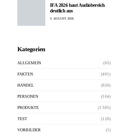
IFA 2026 baut Audiobereich
deutlich aus
3. AUGUST 2026
Kategorien
ALLGEMEIN
(63)
FAKTEN
(491)
HANDEL
(926)
PERSONEN
(164)
PRODUKTE
(1.585)
TEST
(126)
VORBILDER
(1)