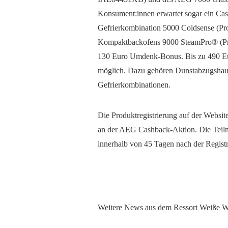
Konsument:innen erwartet sogar ein C
Gefrierkombination 5000 Coldsense (P
Kompaktbackofens 9000 SteamPro® (Pr
130 Euro Umdenk-Bonus. Bis zu 490 Euro
möglich. Dazu gehören Dunstabzugshaub
Gefrierkombinationen.
Die Produktregistrierung auf der Websit
an der AEG Cashback-Aktion. Die Teiln
innerhalb von 45 Tagen nach der Regist
Weitere News aus dem Ressort Weiße W