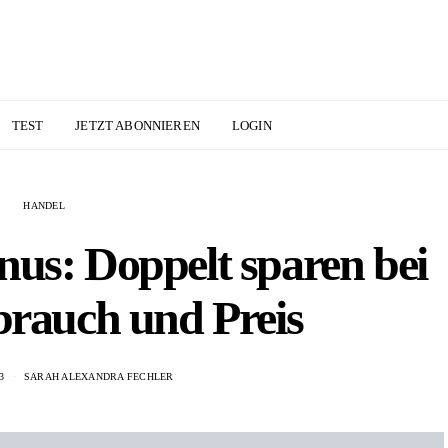
TEST
JETZT ABONNIEREN
LOGIN
HANDEL
s: Doppelt sparen bei
brauch und Preis
3
SARAH ALEXANDRA FECHLER