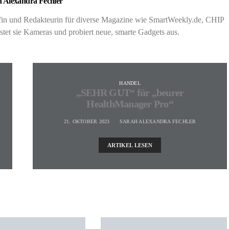
 Alexandra Fechler
rafin und Redakteurin für diverse Magazine wie SmartWeekly.de, CHIP
t sie Kameras und probiert neue, smarte Gadgets aus.
HANDEL
„SEHR GUT“ für „beurer
HealthManager Pro“
21. OKTOBER 2023
SARAH ALEXANDRA FECHLER
ARTIKEL LESEN