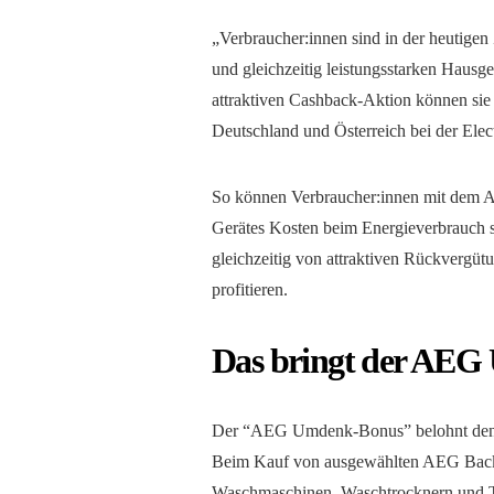
„Verbraucher:innen sind in der heutigen
und gleichzeitig leistungsstarken Hausg
attraktiven Cashback-Aktion können sie 
Deutschland und Österreich bei der El
So können Verbraucher:innen mit dem 
Gerätes Kosten beim Energieverbrauch s
gleichzeitig von attraktiven Rückvergüt
profitieren.
Das bringt der AE
Der “AEG Umdenk-Bonus” belohnt den 
Beim Kauf von ausgewählten AEG Back
Waschmaschinen, Waschtrocknern und T