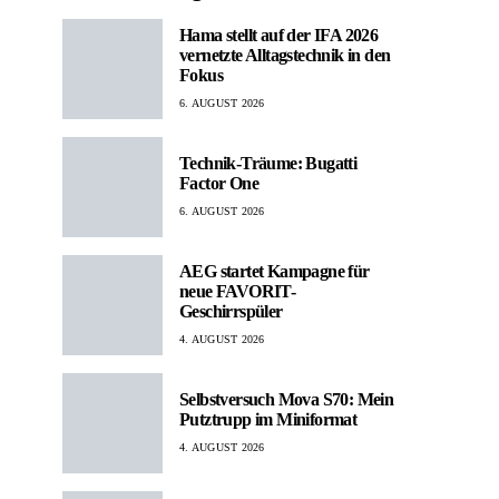
Hama stellt auf der IFA 2026
vernetzte Alltagstechnik in den
Fokus
6. AUGUST 2026
Technik-Träume: Bugatti
Factor One
6. AUGUST 2026
AEG startet Kampagne für
neue FAVORIT-
Geschirrspüler
4. AUGUST 2026
Selbstversuch Mova S70: Mein
Putztrupp im Miniformat
4. AUGUST 2026