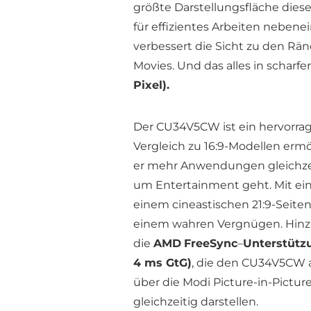
größte Darstellungsfläche dieser
für effizientes Arbeiten nebe
verbessert die Sicht zu den Rä
Movies. Und das alles in scharfe
Pixel).
Der CU34V5CW ist ein hervorrage
Vergleich zu 16:9-Modellen ermög
er mehr Anwendungen gleichzeiti
um Entertainment geht. Mit ein
einem cineastischen 21:9-Seite
einem wahren Vergnügen. Hin
die
AMD
FreeSync
–
Unterstütz
4 ms GtG)
, die den CU34V5CW a
über die Modi Picture-in-Pictur
gleichzeitig darstellen.