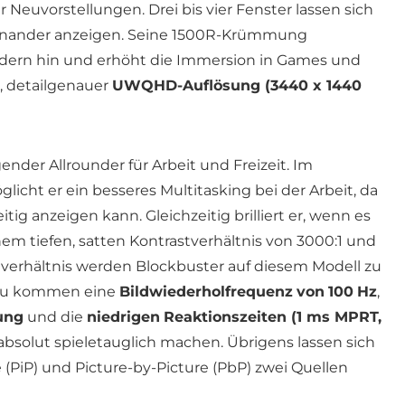
 Neuvorstellungen. Drei bis vier Fenster lassen sich
neinander anzeigen. Seine 1500R-Krümmung
ndern hin und erhöht die Immersion in Games und
r, detailgenauer
UWQHD-Auflösung (3440 x 1440
nder Allrounder für Arbeit und Freizeit. Im
licht er ein besseres Multitasking bei der Arbeit, da
g anzeigen kann. Gleichzeitig brilliert er, wenn es
em tiefen, satten Kontrastverhältnis von 3000:1 und
nverhältnis werden Blockbuster auf diesem Modell zu
zu kommen eine
Bildwiederholfrequenz
von
100
Hz
,
ung
und die
niedrigen
Reaktionszeiten (1 ms MPRT,
bsolut spieletauglich machen. Übrigens lassen sich
e (PiP) und Picture-by-Picture (PbP) zwei Quellen