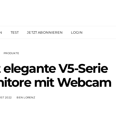
N
TEST
JETZT ABONNIEREN
LOGIN
PRODUKTE
 elegante V5-Serie
itore mit Webcam
UST 2022
BEN LORENZ