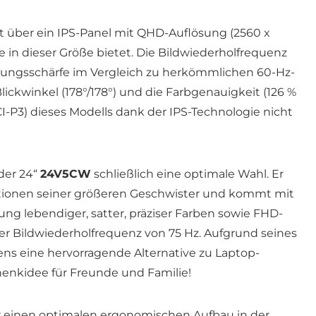
t über ein IPS-Panel mit QHD-Auflösung (2560 x
te in dieser Größe bietet. Die Bildwiederholfrequenz
gungsschärfe im Vergleich zu herkömmlichen 60-Hz-
ickwinkel (178°/178°) und die Farbgenauigkeit (126 %
-P3) dieses Modells dank der IPS-Technologie nicht
der 24“
24V5CW
schließlich eine optimale Wahl. Er
unktionen seiner größeren Geschwister und kommt mit
lung lebendiger, satter, präziser Farben sowie FHD-
er Bildwiederholfrequenz von 75 Hz. Aufgrund seines
gens eine hervorragende Alternative zu Laptop-
enkidee für Freunde und Familie!
für einen optimalen ergonomischen Aufbau in der