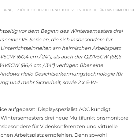
ELDUNG, ERHÖHTE SICHERHEIT UND HOHE VIELSEITIGKEIT FÜR DAS HOMEOFFICE.
chtzeitig vor dem Beginn des Wintersemesters drei
 seiner V5-Serie an, die sich insbesondere für
 Unterrichtseinheiten am heimischen Arbeitsplatz
5CW (60,4 cm / 24“), als auch der Q27V5CW (68,6
U34V5CW (86,4 cm / 34“) verfügen über eine
indows Hello Gesichtserkennungstechnologie für
ung und mehr Sicherheit, sowie 2 x 5-W-
ce aufgepasst: Displayspezialist AOC kündigt
s Wintersemesters drei neue Multifunktionsmonitore
h insbesondere für Videokonferenzen und virtuelle
schen Arbeitsplatz empfehlen. Denn sowohl