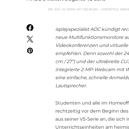
DIE AOC V5-SERIE MIT WEBCAM – SOFORTIGE ANM
isplayspezialist AOC kündigt re
neue Multifunktionsmonitore aus
Videokonferenzen und virtuelle
empfehlen. Denn sowohl der 24V
cm / 27“) und der ultrabreite C
integrierte 2-MP-Webcam mit W
eine einfache, schnelle Anmeld
Lautsprecher.
Studenten und alle im Homeoffi
rechtzeitig vor dem Beginn de
aus seiner V5-Serie an, die sic
Unterrichtseinheiten am heimi