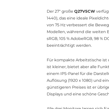
Der 27″ große
Q27V5CW
verfüg
1440), das eine ideale Pixeldich
von 75 Hz verbessert die Bewe
Modellen, während die weiten Bl
sRGB, 105 % AdobeRGB, 98 % DCI
beeinträchtigt werden.
Für kompakte Arbeitstische ist 
ist kleiner, bietet aber alle F
einem IPS-Panel für die Darstel
Auflösung (1920 x 1080) und ein
günstigeren Preises ist er übri
Displays und eine schöne Gesch
Alle drei Monitore lassen sich 