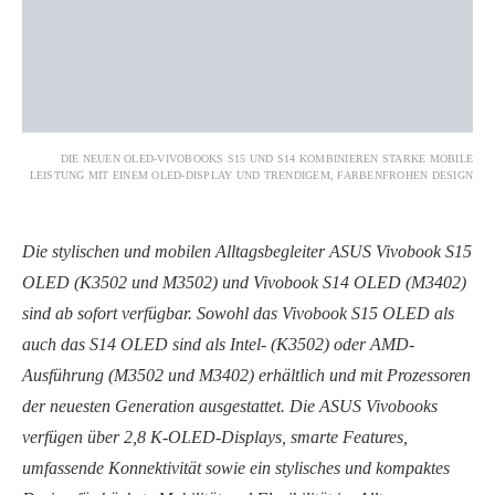
DIE NEUEN OLED-VIVOBOOKS S15 UND S14 KOMBINIEREN STARKE MOBILE
LEISTUNG MIT EINEM OLED-DISPLAY UND TRENDIGEM, FARBENFROHEN DESIGN
Die stylischen und mobilen Alltagsbegleiter ASUS Vivobook S15
OLED (K3502 und M3502) und Vivobook S14 OLED (M3402)
sind ab sofort verfügbar. Sowohl das Vivobook S15 OLED als
auch das S14 OLED sind als Intel- (K3502) oder AMD-
Ausführung (M3502 und M3402) erhältlich und mit Prozessoren
der neuesten Generation ausgestattet. Die ASUS Vivobooks
verfügen über 2,8 K-OLED-Displays, smarte Features,
umfassende Konnektivität sowie ein stylisches und kompaktes