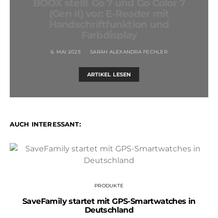
BOOX stellt Go 7 und Go Color 7
(Gen II) vor: E-Reader mit
Handschriftfunktion und
Farbdisplay
6. MAI 2025
SARAH ALEXANDRA FECHLER
ARTIKEL LESEN
AUCH INTERESSANT:
PRODUKTE
SaveFamily startet mit GPS-Smartwatches in
Deutschland