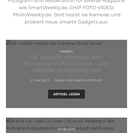
Fotografin und Redakteurin für diverse Magazine
wie SmartWeekly.de, CHIP FOTO-VIDEO,
PhotoWeekly.de. Dort testet sie Kameras und
probiert neue, smarte Gadgets aus.
HANDEL
EK verleiht erstmals den
European Retail Award – vier
Händler ausgezeichnet
5. MAI 2025
SARAH ALEXANDRA FECHLER
ARTIKEL LESEN
PRODUKTE