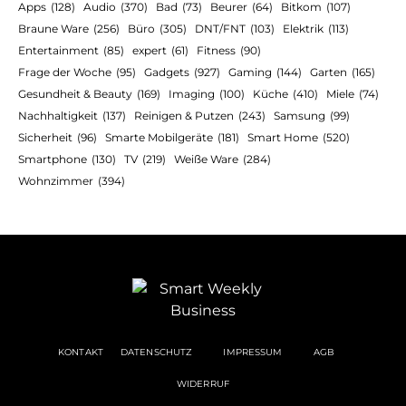
Apps
(128)
Audio
(370)
Bad
(73)
Beurer
(64)
Bitkom
(107)
Braune Ware
(256)
Büro
(305)
DNT/FNT
(103)
Elektrik
(113)
Entertainment
(85)
expert
(61)
Fitness
(90)
Frage der Woche
(95)
Gadgets
(927)
Gaming
(144)
Garten
(165)
Gesundheit & Beauty
(169)
Imaging
(100)
Küche
(410)
Miele
(74)
Nachhaltigkeit
(137)
Reinigen & Putzen
(243)
Samsung
(99)
Sicherheit
(96)
Smarte Mobilgeräte
(181)
Smart Home
(520)
Smartphone
(130)
TV
(219)
Weiße Ware
(284)
Wohnzimmer
(394)
KONTAKT
DATENSCHUTZ
IMPRESSUM
AGB
WIDERRUF