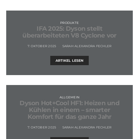
PRODUKTE
IFA 2025: Dyson stellt
überarbeiteten V8 Cyclone vor
7. OKTOBER 2025
SARAH ALEXANDRA FECHLER
ARTIKEL LESEN
ALLGEMEIN
Dyson Hot+Cool HF1: Heizen und
Kühlen in einem – smarter
Komfort für das ganze Jahr
7. OKTOBER 2025
SARAH ALEXANDRA FECHLER