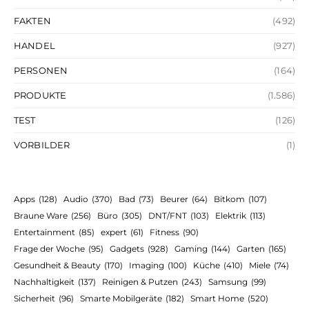
FAKTEN
(492)
HANDEL
(927)
PERSONEN
(164)
PRODUKTE
(1.586)
TEST
(126)
VORBILDER
(1)
Apps
(128)
Audio
(370)
Bad
(73)
Beurer
(64)
Bitkom
(107)
Braune Ware
(256)
Büro
(305)
DNT/FNT
(103)
Elektrik
(113)
Entertainment
(85)
expert
(61)
Fitness
(90)
Frage der Woche
(95)
Gadgets
(928)
Gaming
(144)
Garten
(165)
Gesundheit & Beauty
(170)
Imaging
(100)
Küche
(410)
Miele
(74)
Nachhaltigkeit
(137)
Reinigen & Putzen
(243)
Samsung
(99)
Sicherheit
(96)
Smarte Mobilgeräte
(182)
Smart Home
(520)