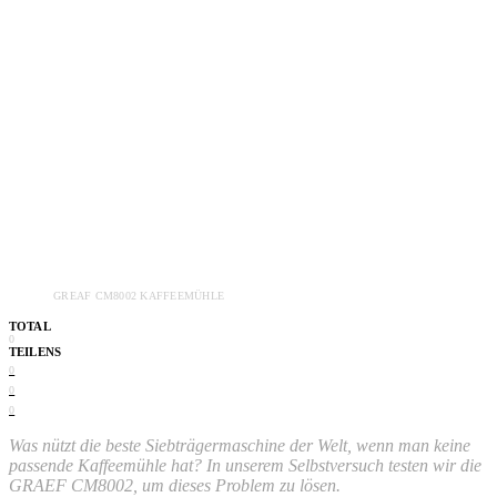
GREAF CM8002 KAFFEEMÜHLE
TOTAL
0
TEILENS
0
0
0
Was nützt die beste Siebträgermaschine der Welt, wenn man keine
passende Kaffeemühle hat? In unserem Selbstversuch testen wir die
GRAEF CM8002, um dieses Problem zu lösen.