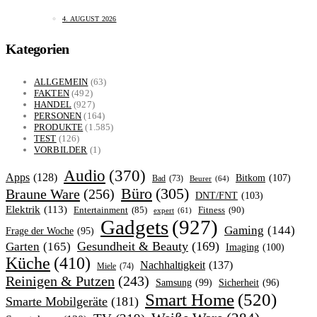
4. AUGUST 2026
Kategorien
ALLGEMEIN
(63)
FAKTEN
(492)
HANDEL
(927)
PERSONEN
(164)
PRODUKTE
(1.585)
TEST
(126)
VORBILDER
(1)
Audio
(370)
Apps
(128)
Bitkom
(107)
Bad
(73)
Beurer
(64)
Büro
(305)
Braune Ware
(256)
DNT/FNT
(103)
Elektrik
(113)
Fitness
(90)
Entertainment
(85)
expert
(61)
Gadgets
(927)
Gaming
(144)
Frage der Woche
(95)
Garten
(165)
Gesundheit & Beauty
(169)
Imaging
(100)
Küche
(410)
Nachhaltigkeit
(137)
Miele
(74)
Reinigen & Putzen
(243)
Samsung
(99)
Sicherheit
(96)
Smart Home
(520)
Smarte Mobilgeräte
(181)