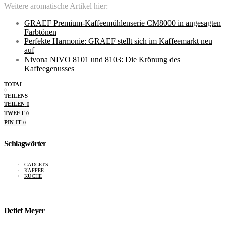
Weitere aromatische Artikel hier:
GRAEF Premium-Kaffeemühlenserie CM8000 in angesagten
Farbtönen
Perfekte Harmonie: GRAEF stellt sich im Kaffeemarkt neu
auf
Nivona NIVO 8101 und 8103: Die Krönung des
Kaffeegenusses
TOTAL
0
TEILENS
TEILEN
0
TWEET
0
PIN IT
0
Schlagwörter
GADGETS
KAFFEE
KÜCHE
Detlef Meyer