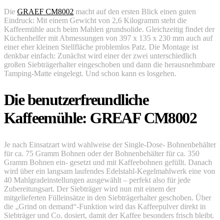
Die
GRAEF CM8002
macht auf den ersten Blick einen guten
Eindruck: Mit einem Gewicht von 2,6 Kilogramm steht die
Kaffeemühle auch beim Mahlen grundsolide. Gleichzeitig findet der
Küchenhelfer mit Abmessungen von 397 x 135 x 230 mm auch auf
einer eher kleinen Stellfläche problemlos Patz. Die Montage ist
denkbar einfach: Zunächst wird einer der zwei unterschiedlich
großen Siebträgerhalter eingeschoben und dann die herausnehmbare
Tamping-Matte eingelegt. Und schon kann es losgehen.
Die benutzerfreundliche
Kaffeemühle: GREAF CM8002
Je nach Einsatzart wird wahlweise der Single-Dose- Bohnenbehälter
für ca. 75 Gramm Bohnen oder der Bohnenbehälter für ca. 350
Gramm Bohnen ein- gesetzt und mit Kaffeebohnen gefüllt. Danach
wird über ein langsam laufendes Edelstahl-Kegelmahlwerk eine von
40 Mahlgradeinstellungen ausgewählt – perfekt also für jede
Zubereitungsart. Der Siebträger wird nun mit einem der
mitgelieferten Fülleinsätze in den Siebträgerhalter geschoben. Über
die „Grind on demand“-Funktion wird das Kaffeepulver direkt in
Siebträger und Co. dosiert, damit der Kaffee besonders frisch bleibt.