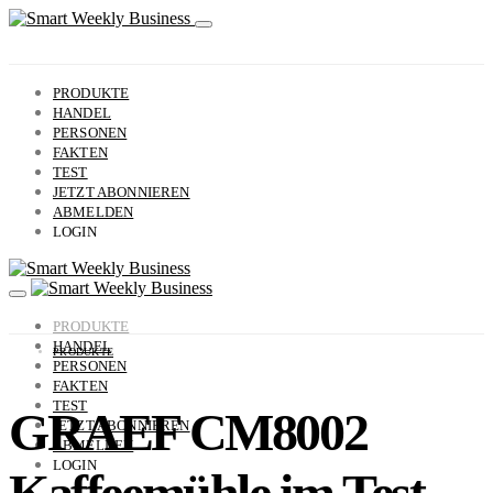
PRODUKTE
HANDEL
PERSONEN
FAKTEN
TEST
JETZT ABONNIEREN
ABMELDEN
LOGIN
PRODUKTE
HANDEL
PRODUKTE
PERSONEN
FAKTEN
TEST
GRAEF CM8002
JETZT ABONNIEREN
ABMELDEN
LOGIN
Kaffeemühle im Test