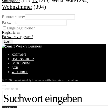
Weiße Ware
(284)
TV
(219)
Smartphone
(130)
Wohnzimmer
(394)
Benutzername:
Passwort:
Eingeloggt bleiben
Registrieren
Passwort vergessen?
KONTAKT
DATENSCHUTZ
IMPRESSUM
AGB
WIDERRUF
© 2026: Smart Weekly Business - Alle Rechte vorbehalten.
SUCHE NACH: