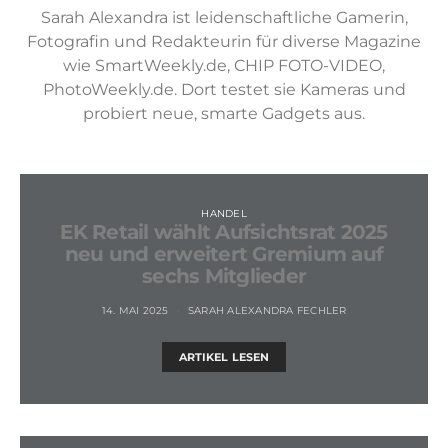
Sarah Alexandra ist leidenschaftliche Gamerin,
Fotografin und Redakteurin für diverse Magazine
wie SmartWeekly.de, CHIP FOTO-VIDEO,
PhotoWeekly.de. Dort testet sie Kameras und
probiert neue, smarte Gadgets aus.
HANDEL
EK Retail wählt Aufsichtsrat 2025
neu und erweitert Gremium auf
sechs Mitglieder
14. MAI 2025
SARAH ALEXANDRA FECHLER
ARTIKEL LESEN