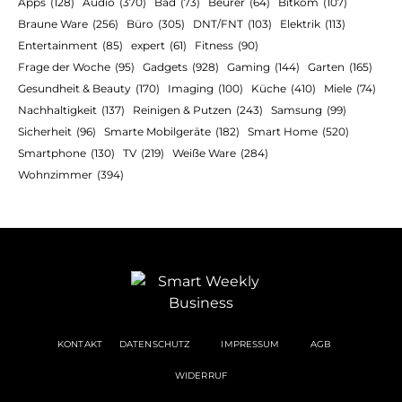
Apps
(128)
Audio
(370)
Bad
(73)
Beurer
(64)
Bitkom
(107)
Braune Ware
(256)
Büro
(305)
DNT/FNT
(103)
Elektrik
(113)
Entertainment
(85)
expert
(61)
Fitness
(90)
Frage der Woche
(95)
Gadgets
(928)
Gaming
(144)
Garten
(165)
Gesundheit & Beauty
(170)
Imaging
(100)
Küche
(410)
Miele
(74)
Nachhaltigkeit
(137)
Reinigen & Putzen
(243)
Samsung
(99)
Sicherheit
(96)
Smarte Mobilgeräte
(182)
Smart Home
(520)
Smartphone
(130)
TV
(219)
Weiße Ware
(284)
Wohnzimmer
(394)
KONTAKT
DATENSCHUTZ
IMPRESSUM
AGB
WIDERRUF