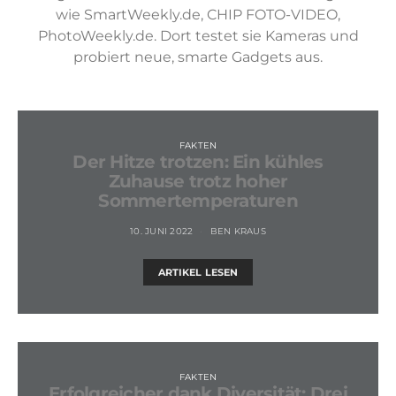
wie SmartWeekly.de, CHIP FOTO-VIDEO,
PhotoWeekly.de. Dort testet sie Kameras und
probiert neue, smarte Gadgets aus.
FAKTEN
Der Hitze trotzen: Ein kühles
Zuhause trotz hoher
Sommertemperaturen
10. JUNI 2022
BEN KRAUS
ARTIKEL LESEN
FAKTEN
Erfolgreicher dank Diversität: Drei