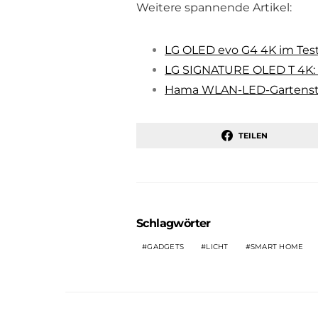
Weitere spannende Artikel:
LG OLED evo G4 4K im Tes
LG SIGNATURE OLED T 4K: 
Hama WLAN-LED-Gartenst
TEILEN
Schlagwörter
GADGETS
LICHT
SMART HOME