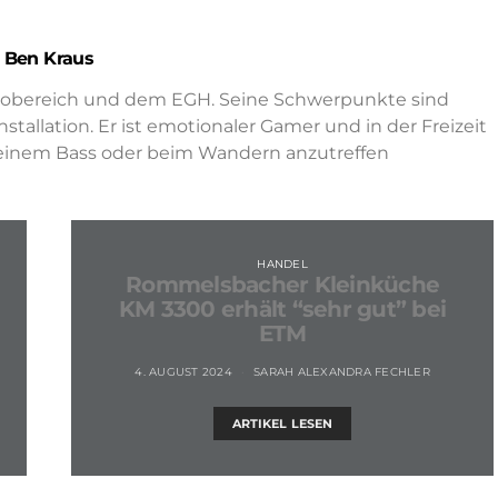
Ben Kraus
ktrobereich und dem EGH. Seine Schwerpunkte sind
allation. Er ist emotionaler Gamer und in der Freizeit
seinem Bass oder beim Wandern anzutreffen
HANDEL
Rommelsbacher Kleinküche
KM 3300 erhält “sehr gut” bei
ETM
4. AUGUST 2024
SARAH ALEXANDRA FECHLER
ARTIKEL LESEN