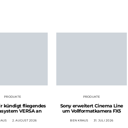
PRODUKTE
PRODUKTE
 kündigt fliegendes
Sony erweitert Cinema Line
asystem VERSA an
um Vollformatkamera FX5
RAUS
2. AUGUST 2026
BEN KRAUS
31. JULI 2026