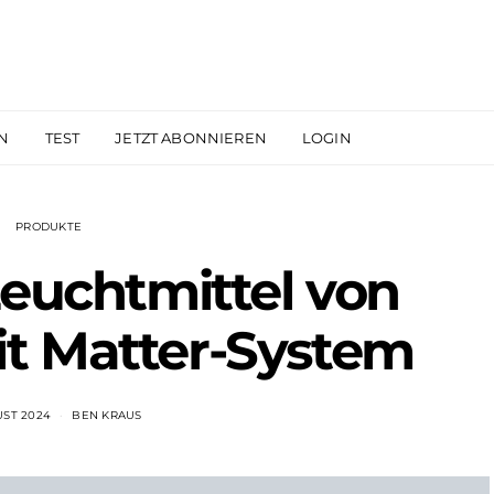
N
TEST
JETZT ABONNIEREN
LOGIN
PRODUKTE
euchtmittel von
t Matter-System
UST 2024
BEN KRAUS