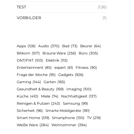
TEST
(126)
VORBILDER
(1)
Apps
(128)
Audio
(370)
Bad
(73)
Beurer
(64)
Bitkom
(107)
Braune Ware
(256)
Büro
(305)
DNT/FNT
(103)
Elektrik
(113)
Entertainment
(85)
expert
(61)
Fitness
(90)
Frage der Woche
(95)
Gadgets
(926)
Gaming
(144)
Garten
(165)
Gesundheit & Beauty
(169)
Imaging
(100)
Küche
(410)
Miele
(74)
Nachhaltigkeit
(137)
Reinigen & Putzen
(243)
Samsung
(99)
Sicherheit
(96)
Smarte Mobilgeräte
(181)
Smart Home
(519)
Smartphone
(130)
TV
(219)
Weiße Ware
(284)
Wohnzimmer
(394)