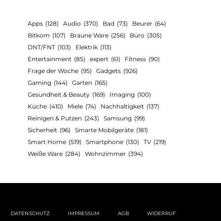
Apps
(128)
Audio
(370)
Bad
(73)
Beurer
(64)
Bitkom
(107)
Braune Ware
(256)
Büro
(305)
DNT/FNT
(103)
Elektrik
(113)
Entertainment
(85)
expert
(61)
Fitness
(90)
Frage der Woche
(95)
Gadgets
(926)
Gaming
(144)
Garten
(165)
Gesundheit & Beauty
(169)
Imaging
(100)
Küche
(410)
Miele
(74)
Nachhaltigkeit
(137)
Reinigen & Putzen
(243)
Samsung
(99)
Sicherheit
(96)
Smarte Mobilgeräte
(181)
Smart Home
(519)
Smartphone
(130)
TV
(219)
PRODUK
Weiße Ware
(284)
Wohnzimmer
(394)
PRODUKTE
Homematic IP 
Glasdispla
Rommelsbacher stellt
Funkvaria
kompakten Reise-
Wasserkocher WK 1000 vor
BEN KRAUS
27
BEN KRAUS
29. JULI 2026
DATENSCHUTZ
IMPRESSUM
AGB
WIDERRUF