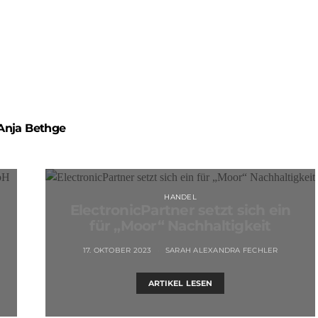
Anja Bethge
HANDEL
ElectronicPartner setzt sich ein
für „Moor“ Nachhaltigkeit
17. OKTOBER 2023
SARAH ALEXANDRA FECHLER
ARTIKEL LESEN