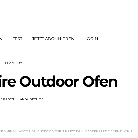
N
TEST
JETZT ABONNIEREN
LOGIN
PRODUKTE
ire Outdoor Ofen
BER 2023
ANJA BETHGE
 DER NINJA WOODFIRE OUTDOOR OFEN HEIZT DEM GARTENFEST ORDENTLICH EIN.