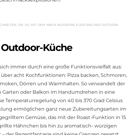
LICHKEITEN, DIE DU MIT DEM NINJA WOODFIRE ELEKTRISCHER OUTDOOR
ne Outdoor-Küche
ich immer durch eine große Funktionsvielfalt aus:
 über acht Kochfunktionen: Pizza backen, Schmoren,
 Smoken, Dörren und Warmhalten. So verwandelt der
en Garten oder Balkon im Handumdrehen in eine
se Temperaturregelung von 40 bis 370 Grad Celsius
klung ermöglichen ganz neue Zubereitungsarten im
gegrilltem Gemüse, das mit der Roast-Funktion in 15
grillte Hähnchen bis hin zu aromatisch- würzigen
 der Rezeptfantasie sind keine Grenzen gesetzt.