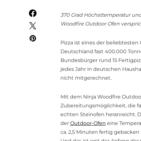
370 Grad Höchsttemperatur und 
Woodfire Outdoor Ofen versprich
Pizza ist eines der beliebteste
Deutschland fast 400.000 Tonnen
Bundesbürger rund 15 Fertigpizz
jedes Jahr in deutschen Haushal
nicht mitgerechnet.
Mit dem Ninja Woodfire Outdoor 
Zubereitungsmöglichkeit, die fa
echten Steinofen heranreicht. 
der
Outdoor-Ofen
eine Temperatu
ca. 2,5 Minuten fertig gebacken i
Und das ist erst der Anfang de