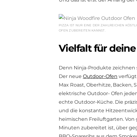
PIZZA IST NUR EINE DER ZAHLREICHEN KÖST
OFEN ZUBEREITEN KANNST.
Vielfalt für dei
Denn Ninja-Produkte zeichnen s
Der neue
Outdoor-Ofen
verfügt
Max Roast, Oberhitze, Backen,
elektrische Outdoor- Ofen jed
echte Outdoor-Küche. Die präzi
und die konstante Hitzeentwic
heimischen Freiluftgarten. Von 
Minuten zubereitet ist, über ge
BBQ-Spareribs aus dem Smoker –