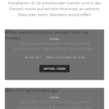
Installation. Er ist emotionaler Gamer und in der
Freizeit meist auf seinem Motorrad, an seinem
Bass oder beim Wandern anzutreffen
HANDEL
Miele unterstützt Hochschule
Düsseldorf beim Solar Decathlon
20. MAI 2022
SARAH ALEXANDRA FECHLER
ARTIKEL LESEN
HANDEL
ALLNET und EnGenius gehen
strategische Partnerschaft ein