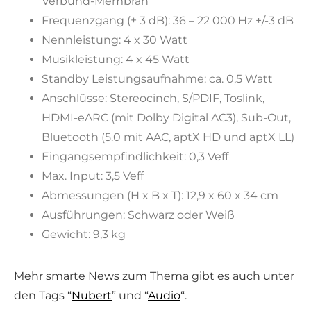
Verbund-Membran
Frequenzgang (± 3 dB): 36 – 22 000 Hz +/-3 dB
Nennleistung: 4 x 30 Watt
Musikleistung: 4 x 45 Watt
Standby Leistungsaufnahme: ca. 0,5 Watt
Anschlüsse: Stereocinch, S/PDIF, Toslink,
HDMI-eARC (mit Dolby Digital AC3), Sub-Out,
Bluetooth (5.0 mit AAC, aptX HD und aptX LL)
Eingangsempfindlichkeit: 0,3 Veff
Max. Input: 3,5 Veff
Abmessungen (H x B x T): 12,9 x 60 x 34 cm
Ausführungen: Schwarz oder Weiß
Gewicht: 9,3 kg
Mehr smarte News zum Thema gibt es auch unter
den Tags “
Nubert
” und “
Audio
“.