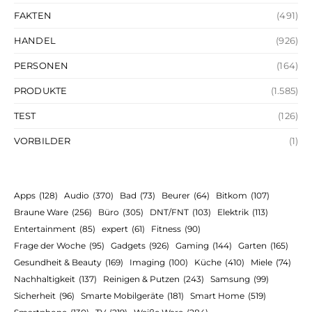
FAKTEN
(491)
HANDEL
(926)
PERSONEN
(164)
PRODUKTE
(1.585)
TEST
(126)
VORBILDER
(1)
Apps
(128)
Audio
(370)
Bad
(73)
Beurer
(64)
Bitkom
(107)
Braune Ware
(256)
Büro
(305)
DNT/FNT
(103)
Elektrik
(113)
Entertainment
(85)
expert
(61)
Fitness
(90)
Frage der Woche
(95)
Gadgets
(926)
Gaming
(144)
Garten
(165)
Gesundheit & Beauty
(169)
Imaging
(100)
Küche
(410)
Miele
(74)
Nachhaltigkeit
(137)
Reinigen & Putzen
(243)
Samsung
(99)
Sicherheit
(96)
Smarte Mobilgeräte
(181)
Smart Home
(519)