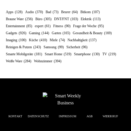
Apps
(128)
Audio
(370)
Bad
(73)
Beurer
(64)
Bitkom
(107)
Braune Ware
(256)
Büro
(305)
DNT/FNT
(103)
Elektrik
(113)
Entertainment
(85)
expert
(61)
Fitness
(90)
Frage der Woche
(95)
Gadgets
(926)
Gaming
(144)
Garten
(165)
Gesundheit & Beauty
(169)
Imaging
(100)
Küche
(410)
Miele
(74)
Nachhaltigkeit
(137)
Reinigen & Putzen
(243)
Samsung
(99)
Sicherheit
(96)
Smarte Mobilgeräte
(181)
Smart Home
(519)
Smartphone
(130)
TV
(219)
Weiße Ware
(284)
Wohnzimmer
(394)
KONTAKT
DATENSCHUTZ
IMPRESSUM
AGB
WIDERRUF