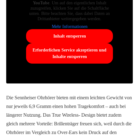
YouTube
. Um auf den eigentlichen Inhalt
zuzugreifen, klicken Sie auf die Schaltfläche
unten. Bitte beachten Sie, dass dabei Daten an
Drittanbieter weitergegeben werden.
Mehr Informationen
Inhalt entsperren
Erforderlichen Service akzeptieren und
Inhalte entsperren
Die Sennheiser Ohrhörer bieten mit einem leichten Gewicht von
nur jeweils 6,9 Gramm einen hohen Tragekomfort – auch bei
längerer Nutzung. Das True Wireless- Design bietet zudem
gleich mehrere Vorteile: Brillenträger freuen sich, weil durch die
Ohrhörer im Vergleich zu Over-Ears kein Druck auf den