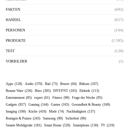
FAKTEN
(492)
HANDEL
(927)
PERSONEN
(164)
PRODUKTE
(1.585)
TEST
(126)
VORBILDER
(1)
Apps
(128)
Audio
(370)
Bad
(73)
Beurer
(64)
Bitkom
(107)
Braune Ware
(256)
Büro
(305)
DNT/FNT
(103)
Elektrik
(113)
Entertainment
(85)
expert
(61)
Fitness
(90)
Frage der Woche
(95)
Gadgets
(927)
Gaming
(144)
Garten
(165)
Gesundheit & Beauty
(169)
Imaging
(100)
Küche
(410)
Miele
(74)
Nachhaltigkeit
(137)
Reinigen & Putzen
(243)
Samsung
(99)
Sicherheit
(96)
Smarte Mobilgeräte
(181)
Smart Home
(520)
Smartphone
(130)
TV
(219)