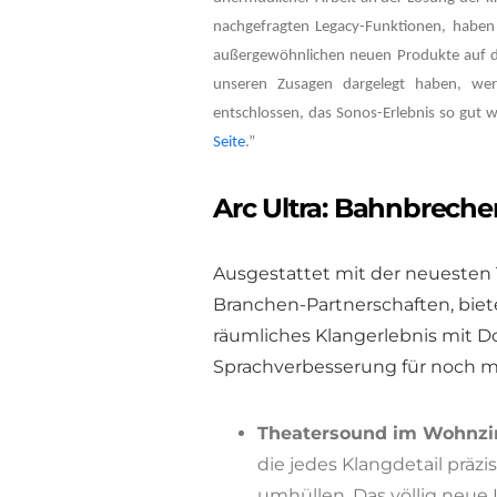
nachgefragten Legacy-Funktionen, haben w
außergewöhnlichen neuen Produkte auf de
unseren Zusagen dargelegt haben, wer
entschlossen, das Sonos-Erlebnis so gut wi
Seite
.”
Arc Ultra: Bahnbrech
Ausgestattet mit der neuesten
Branchen-Partnerschaften, biete
räumliches Klangerlebnis mit Do
Sprachverbesserung für noch me
Theatersound im Wohnz
die jedes Klangdetail präzi
umhüllen. Das völlig neue 