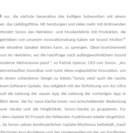
 4
vor, die nächste Generation des kultigen Subwoofers mit einem
en, das Lieblingsfilme, Hit-Sendungen und vieles mehr mit dröhnenden
lutioniert Sonos das Heimkino- und Musikerlebnis mit Produkten, die
Angetrieben von unserem Innovationsdrang haben wir Sound Motion™
ein einzelner Speaker leisten kann, zu sprengen. Diese branchenweit
r nun ins Heimkino, wo die Nachfrage nach außergewöhnlichem Sound
n moderne Wohnräume passt”, so Patrick Spence, CEO von Sonos. „Arc
meistverkauften Soundbar und nutzt diese unglaubliche Innovation, um
in einem schlankeren Design zu bieten.”Sonos setzt auch die rasche
inem Software-Update, das zeitgleich mit der Einführung von Arc Ultra
l die Leistung der neuen App die Leistung der vorherigen App in
eßlich derer, die für neue Käufer:innen von entscheidender Bedeutung
 neuer Geräte und die Möglichkeit, Sonos-Geräte zu gruppieren. Für
dem Update 90 Prozent der fehlenden Funktionen wieder eingeführt.
g, da Sonos seinen kontinuierlichen Update-Rhythmus beibehält.„Nach
kritischsten App-Probleme und der Implementierung der am häufigsten