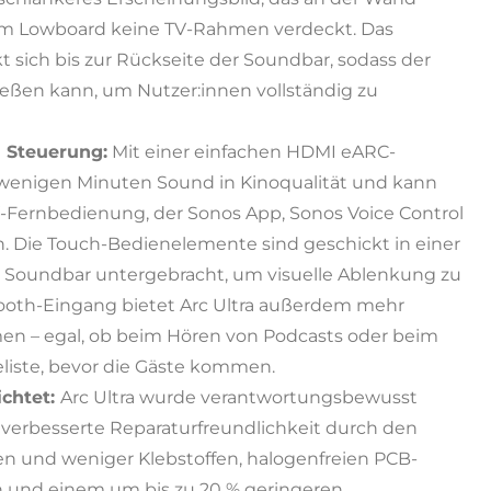
nem Lowboard keine TV-Rahmen verdeckt. Das
t sich bis zur Rückseite der Soundbar, sodass der
ließen kann, um Nutzer:innen vollständig zu
 Steuerung:
Mit einer einfachen HDMI eARC-
 wenigen Minuten Sound in Kinoqualität und kann
-Fernbedienung, der Sonos App, Sonos Voice Control
. Die Touch-Bedienelemente sind geschickt in einer
er Soundbar untergebracht, um visuelle Ablenkung zu
ooth-Eingang bietet Arc Ultra außerdem mehr
en – egal, ob beim Hören von Podcasts oder beim
eliste, bevor die Gäste kommen.
ichtet:
Arc Ultra wurde verantwortungsbewusst
 verbesserte Reparaturfreundlichkeit durch den
n und weniger Klebstoffen, halogenfreien PCB-
on und einem um bis zu 20 % geringeren