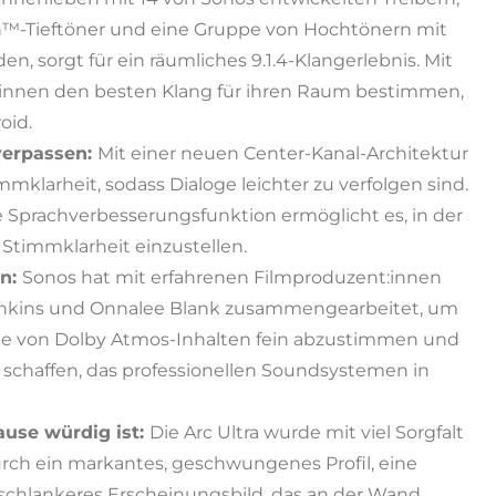
n™-Tieftöner und eine Gruppe von Hochtönern mit
, sorgt für ein räumliches 9.1.4-Klangerlebnis. Mit
innen den besten Klang für ihren Raum bestimmen,
oid.
verpassen:
Mit einer neuen Center-Kanal-Architektur
mmklarheit, sodass Dialoge leichter zu verfolgen sind.
te Sprachverbesserungsfunktion ermöglicht es, in der
Stimmklarheit einzustellen.
en:
Sonos hat mit erfahrenen Filmproduzent:innen
Jenkins und Onnalee Blank zusammengearbeitet, um
abe von Dolby Atmos-Inhalten fein abzustimmen und
zu schaffen, das professionellen Soundsystemen in
use würdig ist:
Die Arc Ultra wurde mit viel Sorgfalt
rch ein markantes, geschwungenes Profil, eine
schlankeres Erscheinungsbild, das an der Wand