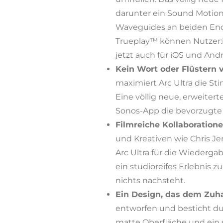
darunter ein Sound Motio
Waveguides an beiden Enden
Trueplay™ können Nutzer:
jetzt auch für iOS und Andr
Kein Wort oder Flüstern 
maximiert Arc Ultra die Sti
Eine völlig neue, erweiter
Sonos-App die bevorzugte 
Filmreiche Kollaboration
und Kreativen wie Chris 
Arc Ultra für die Wiederg
ein studioreifes Erlebnis 
nichts nachsteht.
Ein Design, das dem Zuha
entworfen und besticht du
matte Oberfläche und ein 