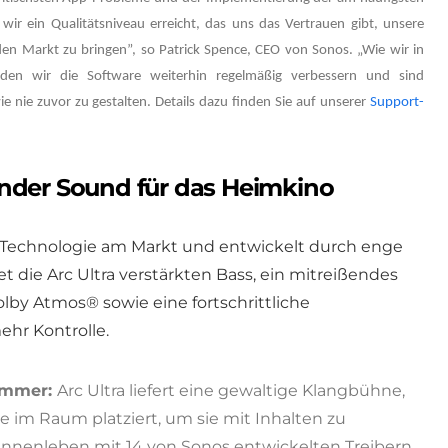
ir ein Qualitätsniveau erreicht, das uns das Vertrauen gibt, unsere
n Markt zu bringen”, so Patrick Spence, CEO von Sonos. „Wie wir in
den wir die Software weiterhin regelmäßig verbessern und sind
e nie zuvor zu gestalten. Details dazu finden Sie auf unserer
Support-
ender Sound für das Heimkino
 Technologie am Markt und entwickelt durch enge
t die Arc Ultra verstärkten Bass, ein mitreißendes
lby Atmos® sowie eine fortschrittliche
hr Kontrolle.
immer:
Arc Ultra liefert eine gewaltige Klangbühne,
se im Raum platziert, um sie mit Inhalten zu
Innenleben mit 14 von Sonos entwickelten Treibern,