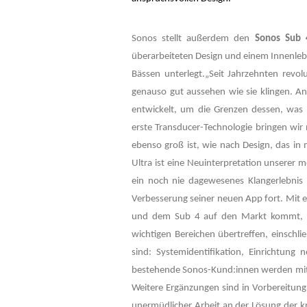
Sonos stellt außerdem den
Sonos Sub
überarbeiteten Design und einem Innenleb
Bässen unterlegt.„Seit Jahrzehnten revo
genauso gut aussehen wie sie klingen. 
entwickelt, um die Grenzen dessen, was 
erste Transducer-Technologie bringen wi
ebenso groß ist, wie nach Design, das i
Ultra ist eine Neuinterpretation unserer 
ein noch nie dagewesenes Klangerlebnis 
Verbesserung seiner neuen App fort. Mit e
und dem Sub 4 auf den Markt kommt, sol
wichtigen Bereichen übertreffen, einschli
sind: Systemidentifikation, Einrichtung
bestehende Sonos-Kund:innen werden mit 
Weitere Ergänzungen sind in Vorbereitun
unermüdlicher Arbeit an der Lösung der 