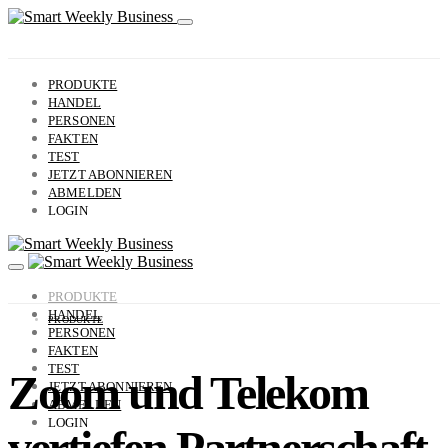
PRODUKTE
HANDEL
PERSONEN
FAKTEN
TEST
JETZT ABONNIEREN
ABMELDEN
LOGIN
PRODUKTE
HANDEL
PRODUKTE
PERSONEN
FAKTEN
TEST
Zoom und Telekom
JETZT ABONNIEREN
ABMELDEN
LOGIN
vertiefen Partnerschaft