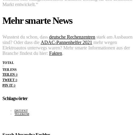
Markt entwickelt.“
Mehr smarte News
Wusstest du schon, dass
deutsche Rechenzentren
stark am Ausbauen
sind? Oder dass die
ADAC-Pannenhelfer 2021
mehr wegen
Elektroautos unterwegs waren? Mehr smarte Informationen aus der
Branche findest du hier:
Fakten
.
TOTAL
0
TEILENS
TEILEN
0
TWEET
0
PIN IT
0
Schlagwörter
DNT/FNT
TELEKOM
Sarah Alexandra Fechler