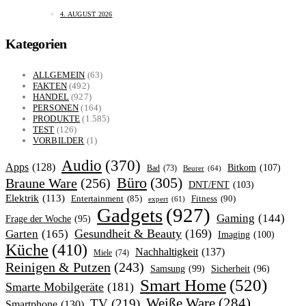
4. AUGUST 2026
Kategorien
ALLGEMEIN
(63)
FAKTEN
(492)
HANDEL
(927)
PERSONEN
(164)
PRODUKTE
(1.585)
TEST
(126)
VORBILDER
(1)
Audio
(370)
Apps
(128)
Bitkom
(107)
Bad
(73)
Beurer
(64)
Büro
(305)
Braune Ware
(256)
DNT/FNT
(103)
Elektrik
(113)
Fitness
(90)
Entertainment
(85)
expert
(61)
Gadgets
(927)
Gaming
(144)
Frage der Woche
(95)
Garten
(165)
Gesundheit & Beauty
(169)
Imaging
(100)
Küche
(410)
Nachhaltigkeit
(137)
Miele
(74)
Reinigen & Putzen
(243)
Samsung
(99)
Sicherheit
(96)
Smart Home
(520)
Smarte Mobilgeräte
(181)
Weiße Ware
(284)
TV
(219)
Smartphone
(130)