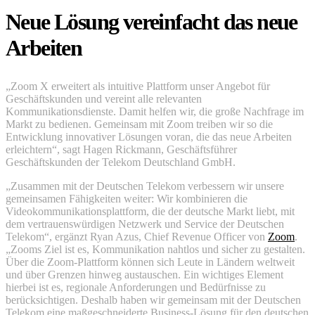
Neue Lösung vereinfacht das neue
Arbeiten
„Zoom X erweitert als intuitive Plattform unser Angebot für
Geschäftskunden und vereint alle relevanten
Kommunikationsdienste. Damit helfen wir, die große Nachfrage im
Markt zu bedienen. Gemeinsam mit Zoom treiben wir so die
Entwicklung innovativer Lösungen voran, die das neue Arbeiten
erleichtern“, sagt Hagen Rickmann, Geschäftsführer
Geschäftskunden der Telekom Deutschland GmbH.
„Zusammen mit der Deutschen Telekom verbessern wir unsere
gemeinsamen Fähigkeiten weiter: Wir kombinieren die
Videokommunikationsplattform, die der deutsche Markt liebt, mit
dem vertrauenswürdigen Netzwerk und Service der Deutschen
Telekom“, ergänzt Ryan Azus, Chief Revenue Officer von
Zoom
.
„Zooms Ziel ist es, Kommunikation nahtlos und sicher zu gestalten.
Über die Zoom-Plattform können sich Leute in Ländern weltweit
und über Grenzen hinweg austauschen. Ein wichtiges Element
hierbei ist es, regionale Anforderungen und Bedürfnisse zu
berücksichtigen. Deshalb haben wir gemeinsam mit der Deutschen
Telekom eine maßgeschneiderte Business-Lösung für den deutschen