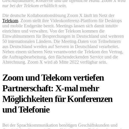
Geschäftskunden, Konzerne und die öffentliche Hand. Zoom X wird
nur bei der Telekom erhältlich sein.
Die deutsche Kollaborationslösung Zoom X läuft im Netz der
Telekom
. Zoom stellt ihre Videokonferenz-Plattform für Desktops
und mobile Endgeräte bereit. Meetings lassen sich damit intuitiv
einrichten und verwalten. Von der Telekom kommen die
Einwahlnummern für Besprechungen in Deutschland und weiteren
50 internationalen Ländern. Die Meeting-Daten von Teilnehmern
aus Deutschland werden auf Servern in Deutschland verarbeitet.
Neben einem sicheren Netz verantwortet die Telekom den Vertrag,
die Auftragsbearbeitung, den flächendeckenden Service und die
Abrechnung. Zoom X wird ab Mitte 2022 verfügbar sein.
Zoom und Telekom vertiefen
Partnerschaft: X-mal mehr
Möglichkeiten für Konferenzen
und Telefonie
Bei der Sprachkommunikation benötigen Geschäftskunden und