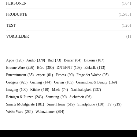
PERSONEN
(164)
PRODUKTE
(1.585)
TEST
(126)
VORBILDER
(1)
Apps
(128)
Audio
(370)
Bad
(73)
Beurer
(64)
Bitkom
(107)
Braune Ware
(256)
Büro
(305)
DNT/FNT
(103)
Elektrik
(113)
Entertainment
(85)
expert
(61)
Fitness
(90)
Frage der Woche
(95)
Gadgets
(925)
Gaming
(144)
Garten
(165)
Gesundheit & Beauty
(169)
Imaging
(100)
Küche
(410)
Miele
(74)
Nachhaltigkeit
(137)
Reinigen & Putzen
(243)
Samsung
(99)
Sicherheit
(96)
Smarte Mobilgeräte
(181)
Smart Home
(519)
Smartphone
(130)
TV
(219)
Weiße Ware
(284)
Wohnzimmer
(394)