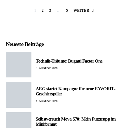
Seitennummerier
1
2
3
…
5
WEITER
der
Beiträge
Neueste Beiträge
Technik-Träume: Bugatti Factor One
6. AUGUST 2026
AEG startet Kampagne für neue FAVORIT-
Geschirrspüler
4. AUGUST 2026
Selbstversuch Mova S70: Mein Putztrupp im
Miniformat