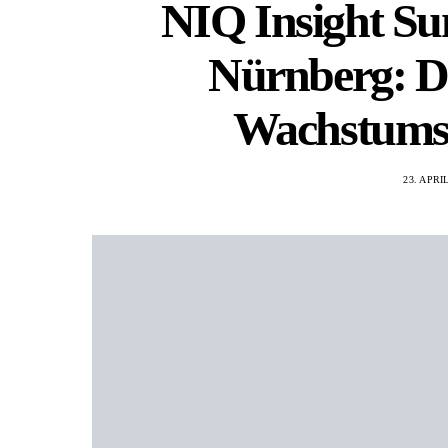
NIQ Insight S
Nürnberg: D
Wachstums
23. APRI