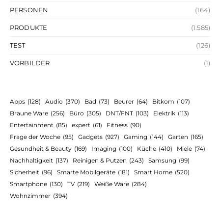
PERSONEN
(164)
PRODUKTE
(1.585)
TEST
(126)
VORBILDER
(1)
Apps
(128)
Audio
(370)
Bad
(73)
Beurer
(64)
Bitkom
(107)
Braune Ware
(256)
Büro
(305)
DNT/FNT
(103)
Elektrik
(113)
Entertainment
(85)
expert
(61)
Fitness
(90)
Frage der Woche
(95)
Gadgets
(927)
Gaming
(144)
Garten
(165)
Gesundheit & Beauty
(169)
Imaging
(100)
Küche
(410)
Miele
(74)
Nachhaltigkeit
(137)
Reinigen & Putzen
(243)
Samsung
(99)
Sicherheit
(96)
Smarte Mobilgeräte
(181)
Smart Home
(520)
Smartphone
(130)
TV
(219)
Weiße Ware
(284)
Wohnzimmer
(394)