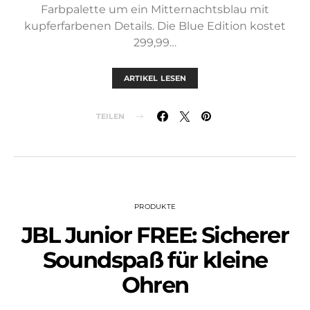
Farbpalette um ein Mitternachtsblau mit
kupferfarbenen Details. Die Blue Edition kostet
299,99…
ARTIKEL LESEN
TEILEN
PRODUKTE
JBL Junior FREE: Sicherer
Soundspaß für kleine
Ohren