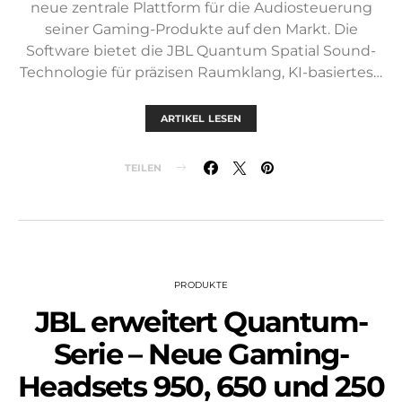
neue zentrale Plattform für die Audiosteuerung
seiner Gaming-Produkte auf den Markt. Die
Software bietet die JBL Quantum Spatial Sound-
Technologie für präzisen Raumklang, KI-basiertes…
ARTIKEL LESEN
TEILEN
PRODUKTE
JBL erweitert Quantum-
Serie – Neue Gaming-
Headsets 950, 650 und 250