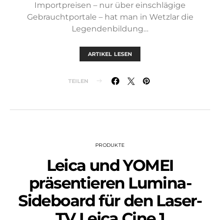
Importpreisen – nur über einschlägige
Gebrauchtportale – hat man in Wetzlar die
Legendenbildung…
ARTIKEL LESEN
TEILEN
PRODUKTE
Leica und YOMEI
präsentieren Lumina-
Sideboard für den Laser-
TV Leica Cine 1