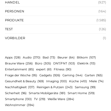
HANDEL
(927)
PERSONEN
(164)
PRODUKTE
(1.585)
TEST
(126)
VORBILDER
(1)
Apps
(128)
Audio
(370)
Bad
(73)
Beurer
(64)
Bitkom
(107)
Braune Ware
(256)
Büro
(305)
DNT/FNT
(103)
Elektrik
(113)
Entertainment
(85)
expert
(61)
Fitness
(90)
Frage der Woche
(95)
Gadgets
(926)
Gaming
(144)
Garten
(165)
Gesundheit & Beauty
(169)
Imaging
(100)
Küche
(410)
Miele
(74)
Nachhaltigkeit
(137)
Reinigen & Putzen
(243)
Samsung
(99)
Sicherheit
(96)
Smarte Mobilgeräte
(181)
Smart Home
(519)
Smartphone
(130)
TV
(219)
Weiße Ware
(284)
Wohnzimmer
(394)