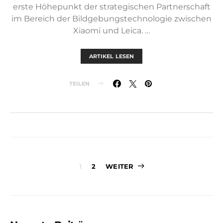
erste Höhepunkt der strategischen Partnerschaft
im Bereich der Bildgebungstechnologie zwischen
Xiaomi und Leica. …
ARTIKEL LESEN
TEILEN
Seitennummer
1
2
WEITER
der
Beiträge