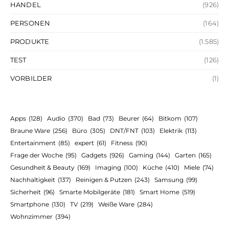
HANDEL
(926)
PERSONEN
(164)
PRODUKTE
(1.585)
TEST
(126)
VORBILDER
(1)
Apps
(128)
Audio
(370)
Bad
(73)
Beurer
(64)
Bitkom
(107)
Braune Ware
(256)
Büro
(305)
DNT/FNT
(103)
Elektrik
(113)
Entertainment
(85)
expert
(61)
Fitness
(90)
Frage der Woche
(95)
Gadgets
(926)
Gaming
(144)
Garten
(165)
Gesundheit & Beauty
(169)
Imaging
(100)
Küche
(410)
Miele
(74)
Nachhaltigkeit
(137)
Reinigen & Putzen
(243)
Samsung
(99)
Sicherheit
(96)
Smarte Mobilgeräte
(181)
Smart Home
(519)
Smartphone
(130)
TV
(219)
Weiße Ware
(284)
Wohnzimmer
(394)