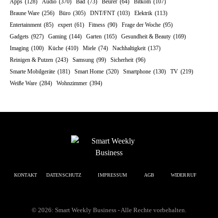
Apps
(128)
Audio
(370)
Bad
(73)
Beurer
(64)
Bitkom
(107)
Braune Ware
(256)
Büro
(305)
DNT/FNT
(103)
Elektrik
(113)
Entertainment
(85)
expert
(61)
Fitness
(90)
Frage der Woche
(95)
Gadgets
(927)
Gaming
(144)
Garten
(165)
Gesundheit & Beauty
(169)
Imaging
(100)
Küche
(410)
Miele
(74)
Nachhaltigkeit
(137)
Reinigen & Putzen
(243)
Samsung
(99)
Sicherheit
(96)
Smarte Mobilgeräte
(181)
Smart Home
(520)
Smartphone
(130)
TV
(219)
Weiße Ware
(284)
Wohnzimmer
(394)
KONTAKT
DATENSCHUTZ
IMPRESSUM
AGB
WIDERRUF
© 2026: Smart Weekly Business - Alle Rechte vorbehalten.