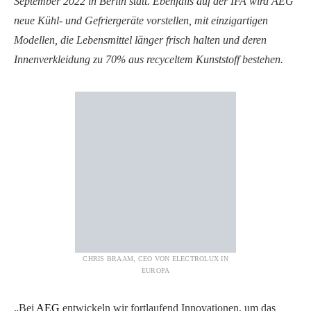
September 2022 in Berlin statt. Ebenfalls auf der IFA wird AEG
neue Kühl- und Gefriergeräte vorstellen, mit einzigartigen
Modellen, die Lebensmittel länger frisch halten und deren
Innenverkleidung zu 70% aus recyceltem Kunststoff bestehen.
CHRIS BRAAM, CEO VON ELECTROLUX IN
EUROPA
„Bei
AEG
entwickeln wir fortlaufend Innovationen, um das