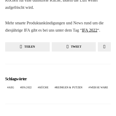
Kochen für eine dunstfreie Küche, indem die Luft weiter
aufgefrischt wird.
Mehr smarte Produktankündigungen und News rund um die
diesjährige IFA gibt es bei uns unter dem Tag “
IFA 2022
“.
TEILEN
TWEET
Schlagwörter
AEG
IFA 2022
KÜCHE
REINIGEN & PUTZEN
WEISSE WARE