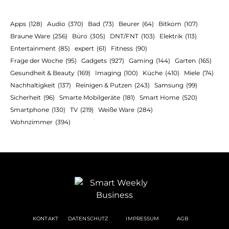
Apps
(128)
Audio
(370)
Bad
(73)
Beurer
(64)
Bitkom
(107)
Braune Ware
(256)
Büro
(305)
DNT/FNT
(103)
Elektrik
(113)
Entertainment
(85)
expert
(61)
Fitness
(90)
Frage der Woche
(95)
Gadgets
(927)
Gaming
(144)
Garten
(165)
Gesundheit & Beauty
(169)
Imaging
(100)
Küche
(410)
Miele
(74)
Nachhaltigkeit
(137)
Reinigen & Putzen
(243)
Samsung
(99)
Sicherheit
(96)
Smarte Mobilgeräte
(181)
Smart Home
(520)
Smartphone
(130)
TV
(219)
Weiße Ware
(284)
Wohnzimmer
(394)
KONTAKT
DATENSCHUTZ
IMPRESSUM
AGB