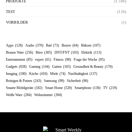
PRODUKTE
(1.586)
TEST
(126)
VORBILDER
(1)
Apps
(128)
Audio
(370)
Bad
(73)
Beurer
(64)
Bitkom
(107)
Braune Ware
(256)
Büro
(305)
DNT/FNT
(103)
Elektrik
(113)
Entertainment
(85)
expert
(61)
Fitness
(90)
Frage der Woche
(95)
Gadgets
(928)
Gaming
(144)
Garten
(165)
Gesundheit & Beauty
(170)
Imaging
(100)
Küche
(410)
Miele
(74)
Nachhaltigkeit
(137)
Reinigen & Putzen
(243)
Samsung
(99)
Sicherheit
(96)
Smarte Mobilgeräte
(182)
Smart Home
(520)
Smartphone
(130)
TV
(219)
Weiße Ware
(284)
Wohnzimmer
(394)