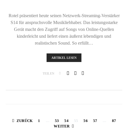
Rotel präsentiert heute seinen Netzwerk-Streaming-Verstärker
S14 für anspruchsvolle Musikliebhaber. Das leistungsstarke
Gerät macht den Zugriff auf Songs von Online-Quellen
kinderleicht und liefert einen äußerst lebendigen und
realistischen Sound. So erfüllt…
ARTIKEL LESEN
TEILEN
Seitennummerier
ZURÜCK
1
…
53
54
55
56
57
…
87
WEITER