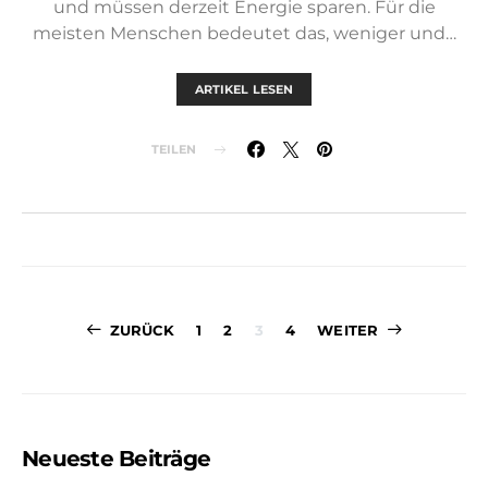
und müssen derzeit Energie sparen. Für die
meisten Menschen bedeutet das, weniger und…
ARTIKEL LESEN
TEILEN
Seitennummer
ZURÜCK
1
2
3
4
WEITER
der
Beiträge
Neueste Beiträge