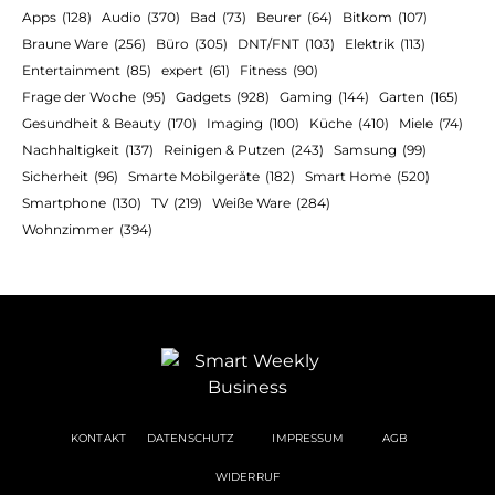
Apps
(128)
Audio
(370)
Bad
(73)
Beurer
(64)
Bitkom
(107)
Braune Ware
(256)
Büro
(305)
DNT/FNT
(103)
Elektrik
(113)
Entertainment
(85)
expert
(61)
Fitness
(90)
Frage der Woche
(95)
Gadgets
(928)
Gaming
(144)
Garten
(165)
Gesundheit & Beauty
(170)
Imaging
(100)
Küche
(410)
Miele
(74)
Nachhaltigkeit
(137)
Reinigen & Putzen
(243)
Samsung
(99)
Sicherheit
(96)
Smarte Mobilgeräte
(182)
Smart Home
(520)
Smartphone
(130)
TV
(219)
Weiße Ware
(284)
Wohnzimmer
(394)
KONTAKT
DATENSCHUTZ
IMPRESSUM
AGB
WIDERRUF