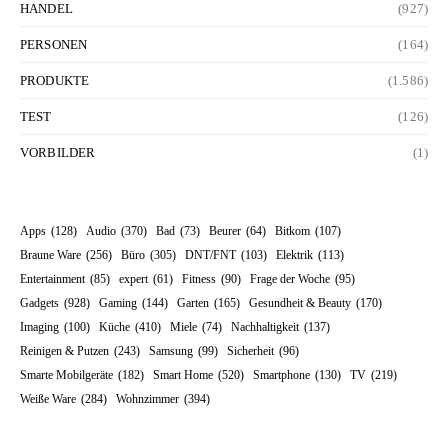
HANDEL
(927)
PERSONEN
(164)
PRODUKTE
(1.586)
TEST
(126)
VORBILDER
(1)
Apps
(128)
Audio
(370)
Bad
(73)
Beurer
(64)
Bitkom
(107)
Braune Ware
(256)
Büro
(305)
DNT/FNT
(103)
Elektrik
(113)
Entertainment
(85)
expert
(61)
Fitness
(90)
Frage der Woche
(95)
Gadgets
(928)
Gaming
(144)
Garten
(165)
Gesundheit & Beauty
(170)
Imaging
(100)
Küche
(410)
Miele
(74)
Nachhaltigkeit
(137)
Reinigen & Putzen
(243)
Samsung
(99)
Sicherheit
(96)
Smarte Mobilgeräte
(182)
Smart Home
(520)
Smartphone
(130)
TV
(219)
Weiße Ware
(284)
Wohnzimmer
(394)