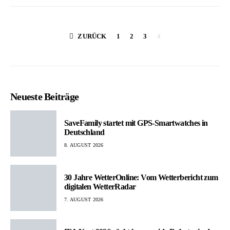
Seitennummerier
ZURÜCK
1
2
3
4
der
Beiträge
Neueste Beiträge
SaveFamily startet mit GPS-Smartwatches in
Deutschland
8. AUGUST 2026
30 Jahre WetterOnline: Vom Wetterbericht zum
digitalen WetterRadar
7. AUGUST 2026